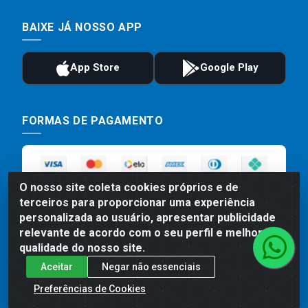
BAIXE JÁ NOSSO APP
FORMAS DE PAGAMENTO
O nosso site coleta cookies próprios e de
terceiros para proporcionar uma experiência
personalizada ao usuário, apresentar publicidade
relevante de acordo com o seu perfil e melhorar a
qualidade do nosso site.
Preços, promoções, condições de pagamento e frete são válidos
Aceitar
Negar não essenciais
para compras realizadas exclusivamente pelo site. Caso haja
divergência de preço de um produto, será válido o preço que for
Preferências de Cookies
exibido no carrinho de compras do site no momento do pagamento.