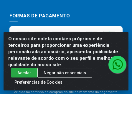
FORMAS DE PAGAMENTO
O nosso site coleta cookies próprios e de
terceiros para proporcionar uma experiência
personalizada ao usuário, apresentar publicidade
relevante de acordo com o seu perfil e melhorar a
qualidade do nosso site.
Aceitar
Negar não essenciais
Preços, promoções, condições de pagamento e frete são válidos
para compras realizadas exclusivamente pelo site. Caso haja
Preferências de Cookies
divergência de preço de um produto, será válido o preço que for
exibido no carrinho de compras do site no momento do pagamento.
As vendas estão sujeitas a análise e disponibilidade do estoque.
Imagens de produtos meramente ilustrativas.
Comercial de Construção 2001 LTDA - Av. Congresso
Eucarístico, 1179 - São José, Carpina - PE - CEP: 55811-
000 - 70.220.389/0001-66