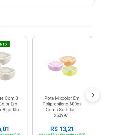
UNTO
Caixa Plásti
Tampa Empilh
Hermética 6,5
N...
R$ 45,
(já com 5% de descon
ou em até 4x de 
te Com 3
Pote Mixcolor Em
Color Em
Polipropileno 600ml
no Algodão
Cores Sortidas -
25099/...
6,01
R$ 13,21
sconto no PIX)
(já com 5% de desconto no PIX)