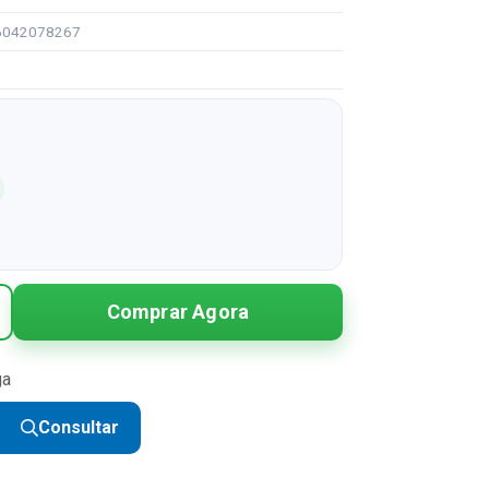
96042078267
Comprar Agora
ga
Consultar