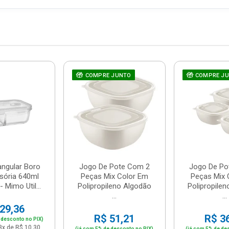
COMPRE JUNTO
COMPRE J
angular Boro
Jogo De Pote Com 2
Jogo De Po
sória 640ml
Peças Mix Color Em
Peças Mix 
 Mimo Util...
Polipropileno Algodão
Polipropile
...
...
29,36
R$ 51,21
R$ 3
 desconto no PIX)
3x de R$ 10,30
(já com 5% de desconto no PIX)
(já com 5% de de