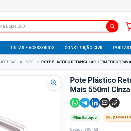
S
TINTAS E ACESSORIOS
CONSTRUÇÃO CIVIL
PORTAS 
MESTICAS
POTE
POTE PLÁSTICO RETANGULAR HERMÉTICO TRAVA M
Pote Plástico Ret
Mais 550ml Cinza 
23 pessoas 
Em Estoque
Código: 600452