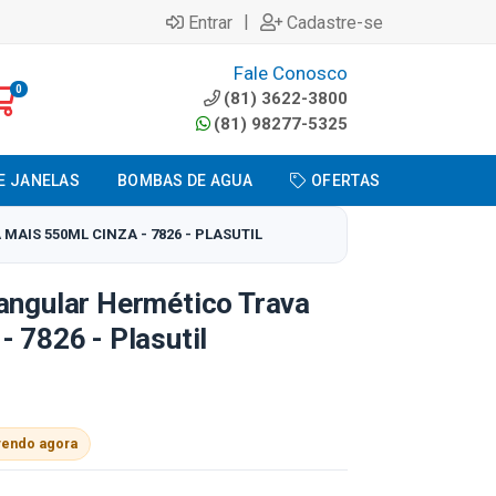
|
Entrar
Cadastre-se
Fale Conosco
0
(81) 3622-3800
(81) 98277-5325
E JANELAS
BOMBAS DE AGUA
OFERTAS
AIS 550ML CINZA - 7826 - PLASUTIL
angular Hermético Trava
- 7826 - Plasutil
vendo agora