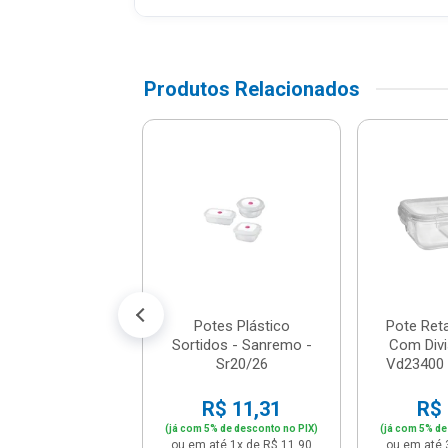
Produtos Relacionados
 Plástica Com
 Empilhável E
ica 6,5 Litros
N...
$ 45,51
% de desconto no PIX)
té 4x de R$ 11,98
Potes Plástico
Pote Ret
Sortidos - Sanremo -
Com Divi
Sr20/26
Vd23400 -
R$ 11,31
R$ 
(já com 5% de desconto no PIX)
(já com 5% de
ou em até 1x de R$ 11,90
ou em até 