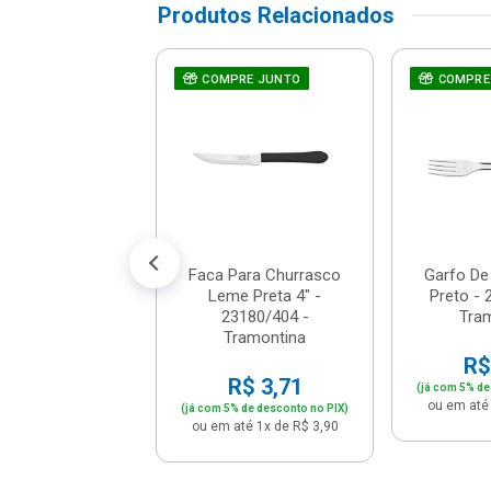
Produtos Relacionados
lador Com
COMPRE JUNTO
COMPRE
te 1l - Dallare -
Dl1400
$ 12,26
% de desconto no PIX)
té 1x de R$ 12,90
Faca Para Churrasco
Garfo D
Leme Preta 4" -
Preto - 
23180/404 -
Tra
Tramontina
R$
R$ 3,71
(já com 5% de
ou em até 
(já com 5% de desconto no PIX)
ou em até 1x de R$ 3,90