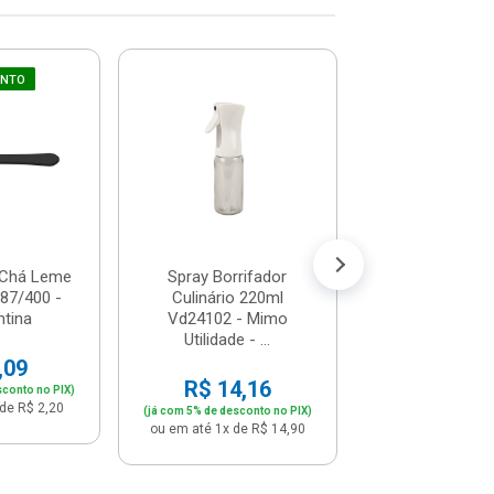
UNTO
Ralador 
Recipiente 1l - 
Dl1400
R$ 12,
(já com 5% de descon
ou em até 1x de 
 Chá Leme
Spray Borrifador
187/400 -
Culinário 220ml
tina
Vd24102 - Mimo
Utilidade - ...
,09
R$ 14,16
sconto no PIX)
de R$ 2,20
(já com 5% de desconto no PIX)
ou em até 1x de R$ 14,90