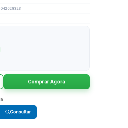
96042028323
Comprar Agora
ga
Consultar