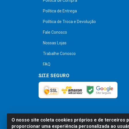
Política de Compra
Política de Entrega
Política de Troca e Devolução
Fale Conosco
Nossas Lojas
Trabalhe Conosco
FAQ
SITE SEGURO
O nosso site coleta cookies próprios e de terceiros 
Preços, promoções, condições de pagamen
proporcionar uma experiência personalizada ao usuár