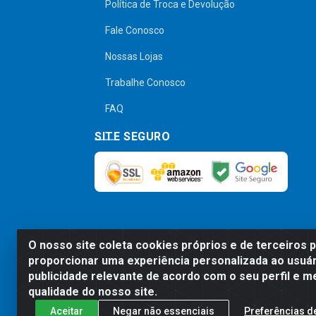
Política de Troca e Devolução
Fale Conosco
Nossas Lojas
Trabalhe Conosco
FAQ
SITE SEGURO
O nosso site coleta cookies próprios e de terceiros 
Preços, promoções, condições de pagamen
proporcionar uma experiência personalizada ao usuár
será válido o preço que for exibido no
publicidade relevante de acordo com o seu perfil e m
qualidade do nosso site.
Aceitar
Negar não essenciais
Preferências d
Comercial de Construção 2001 L