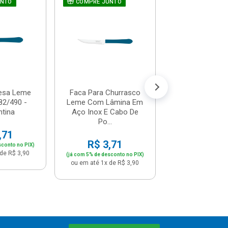
UNTO
COMPRE JUNTO
Ralador Univer
Com Dispens
500ml - Dallare
R$ 10,
(já com 5% de descon
ou em até 1x de 
esa Leme
Faca Para Churrasco
82/490 -
Leme Com Lâmina Em
tina
Aço Inox E Cabo De
Po...
,71
R$ 3,71
sconto no PIX)
de R$ 3,90
(já com 5% de desconto no PIX)
ou em até 1x de R$ 3,90