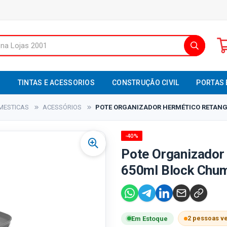
S
TINTAS E ACESSORIOS
CONSTRUÇÃO CIVIL
PORTAS 
MESTICAS
ACESSÓRIOS
POTE ORGANIZADOR HERMÉTICO RETANGU
-40%
Pote Organizador
650ml Block Chum
2 pessoas v
Em Estoque