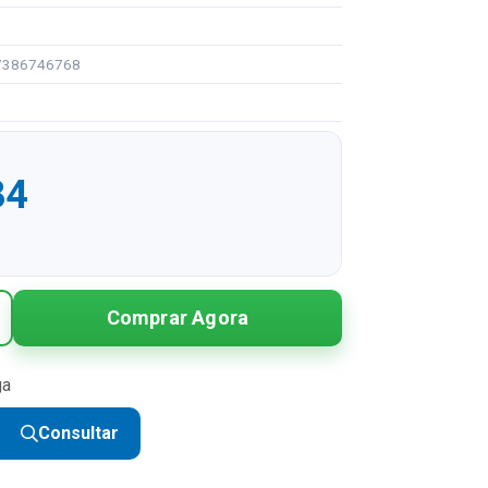
97386746768
34
Comprar Agora
ga
Consultar