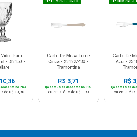
COMPRE JUNTO
COMPRE J
 Vidro Para
Garfo De Mesa Leme
Garfo De M
l - Dl3150 -
Cinza - 23182/430 -
Azul - 231
llare
Tramontina
Tramon
10,36
R$ 3,71
R$ 3
 desconto no PIX)
(já com 5% de desconto no PIX)
(já com 5% de de
1x de R$ 10,90
ou em até 1x de R$ 3,90
ou em até 1x 