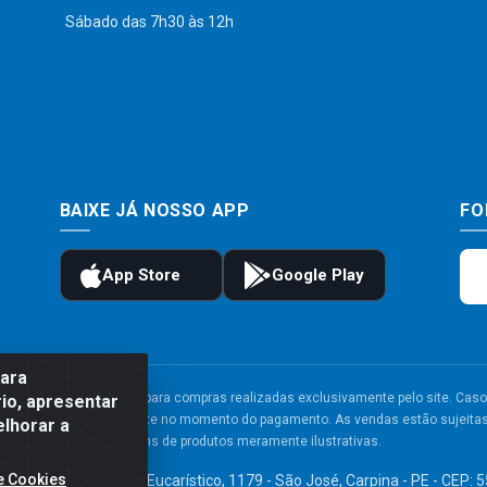
Sábado das 7h30 às 12h
BAIXE JÁ NOSSO APP
FO
para
to e frete são válidos para compras realizadas exclusivamente pelo site. Caso 
io, apresentar
 carrinho de compras do site no momento do pagamento. As vendas estão sujeitas 
elhorar a
Imagens de produtos meramente ilustrativas.
e Cookies
TDA - Av. Congresso Eucarístico, 1179 - São José, Carpina - PE - CEP: