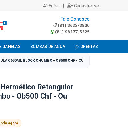
|
Entrar
Cadastre-se
Fale Conosco
0
(81) 3622-3800
(81) 98277-5325
E JANELAS
BOMBAS DE AGUA
OFERTAS
LAR 650ML BLOCK CHUMBO - OB500 CHF - OU
 Hermético Retangular
bo - Ob500 Chf - Ou
endo agora