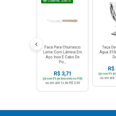
 Universal Mypa
COMPRE JUNTO
Dispenser De
- Dallare - D...
$ 10,36
% de desconto no PIX)
té 1x de R$ 10,90
Faca Para Churrasco
Taça De
Leme Com Lâmina Em
Água 310m
Aço Inox E Cabo De
Da
Po...
R$ 
R$ 3,71
(já com 5% de
ou em até 
(já com 5% de desconto no PIX)
ou em até 1x de R$ 3,90