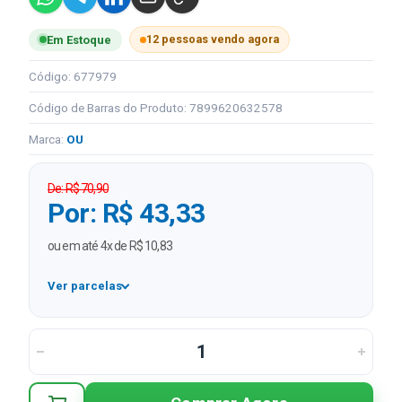
12 pessoas vendo agora
Em Estoque
Código: 677979
Código de Barras do Produto: 7899620632578
Marca:
OU
De: R$ 70,90
Por: R$ 43,33
ou em até 4x de R$ 10,83
Ver parcelas
1x
R$ 43,33
2x
R$ 21,67 sem juros
3x
R$ 14,44 sem juros