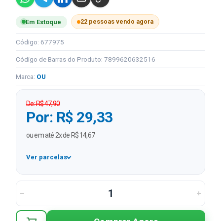
22 pessoas vendo agora
Em Estoque
Código: 677975
Código de Barras do Produto: 7899620632516
Marca:
OU
De: R$ 47,90
Por: R$ 29,33
ou em até 2x de R$ 14,67
Ver parcelas
1x
R$ 29,33
2x
R$ 14,67 sem juros