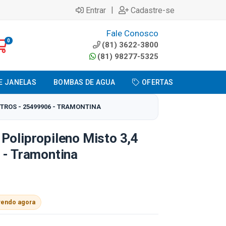
|
Entrar
Cadastre-se
Fale Conosco
0
(81) 3622-3800
(81) 98277-5325
E JANELAS
BOMBAS DE AGUA
OFERTAS
ITROS - 25499906 - TRAMONTINA
Polipropileno Misto 3,4
 - Tramontina
vendo agora