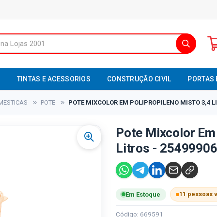
S
TINTAS E ACESSORIOS
CONSTRUÇÃO CIVIL
PORTAS 
MESTICAS
POTE
POTE MIXCOLOR EM POLIPROPILENO MISTO 3,4 L
Pote Mixcolor Em 
Litros - 25499906
11 pessoas 
Em Estoque
Código: 669591