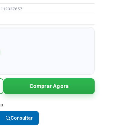
91112337657
Comprar Agora
ga
Consultar