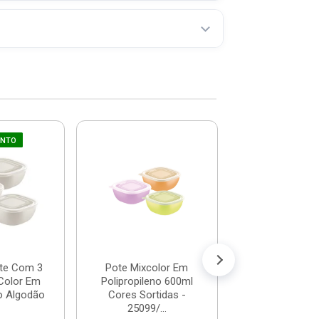
UNTO
Caixa Plásti
Tampa Empilh
Hermética 6,5
N...
R$ 45,
(já com 5% de descon
ou em até 4x de 
te Com 3
Pote Mixcolor Em
Color Em
Polipropileno 600ml
no Algodão
Cores Sortidas -
25099/...