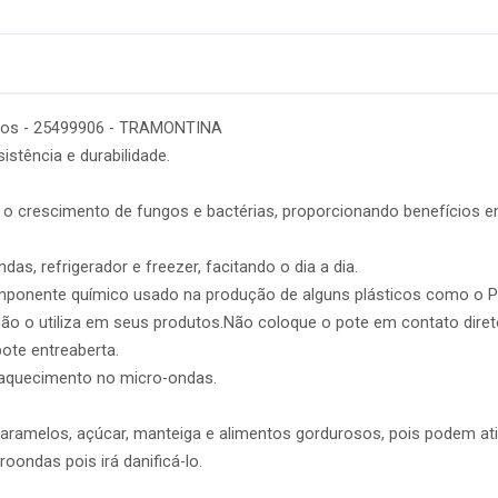
itros - 25499906 - TRAMONTINA
stência e durabilidade.
 o crescimento de fungos e bactérias, proporcionando benefícios 
as, refrigerador e freezer, facitando o dia a dia.
omponente químico usado na produção de alguns plásticos como o 
 não o utiliza em seus produtos.Não coloque o pote em contato dire
ote entreaberta.
aquecimento no micro-ondas.
ramelos, açúcar, manteiga e alimentos gordurosos, pois podem ating
oondas pois irá danificá-lo.