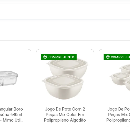
COMPRE JUNTO
COMPRE J
angular Boro
Jogo De Pote Com 2
Jogo De Po
sória 640ml
Peças Mix Color Em
Peças Mix 
 Mimo Util...
Polipropileno Algodão
Polipropile
...
...