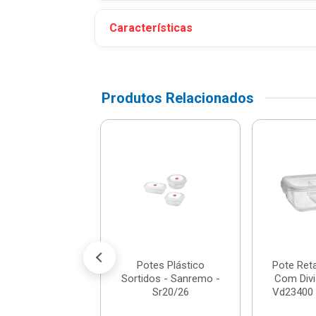
Características
Produtos Relacionados
 Plástica Com
 Empilhável E
ica 6,5 Litros
N...
$ 45,51
% de desconto no PIX)
té 4x de R$ 11,98
Potes Plástico
Pote Ret
Sortidos - Sanremo -
Com Divi
Sr20/26
Vd23400 -