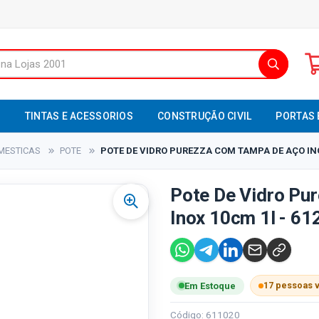
S
TINTAS E ACESSORIOS
CONSTRUÇÃO CIVIL
PORTAS 
MESTICAS
POTE
POTE DE VIDRO PUREZZA COM TAMPA DE AÇO INO
Pote De Vidro Pu
Inox 10cm 1l - 61
17 pessoas 
Em Estoque
Código: 611020