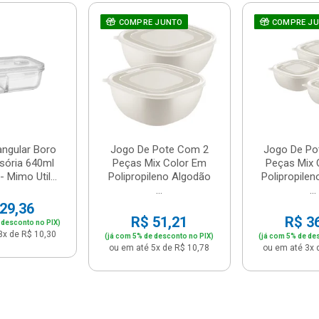
COMPRE JUNTO
COMPRE J
angular Boro
Jogo De Pote Com 2
Jogo De Po
sória 640ml
Peças Mix Color Em
Peças Mix 
 Mimo Util...
Polipropileno Algodão
Polipropile
...
...
29,36
R$ 51,21
R$ 3
 desconto no PIX)
3x de R$ 10,30
(já com 5% de desconto no PIX)
(já com 5% de de
ou em até 5x de R$ 10,78
ou em até 3x 