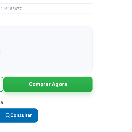
91116155677
Comprar Agora
ga
Consultar