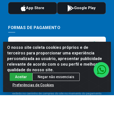
FORMAS DE PAGAMENTO
O nosso site coleta cookies próprios e de
terceiros para proporcionar uma experiência
personalizada ao usuário, apresentar publicidade
relevante de acordo com o seu perfil e melhorar a
qualidade do nosso site.
Aceitar
Negar não essenciais
Preços, promoções, condições de pagamento e frete são válidos
para compras realizadas exclusivamente pelo site. Caso haja
Preferências de Cookies
divergência de preço de um produto, será válido o preço que for
exibido no carrinho de compras do site no momento do pagamento.
As vendas estão sujeitas a análise e disponibilidade do estoque.
Imagens de produtos meramente ilustrativas.
Comercial de Construção 2001 LTDA - Av. Congresso