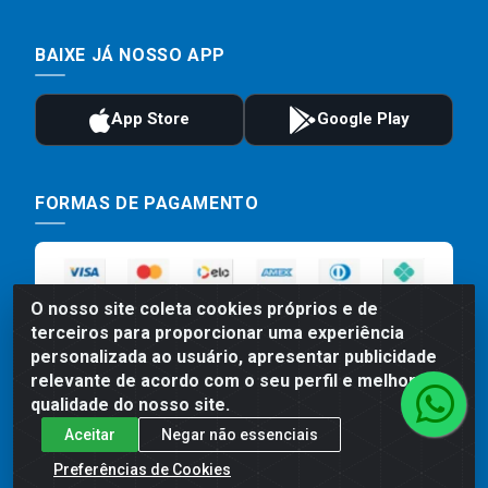
BAIXE JÁ NOSSO APP
FORMAS DE PAGAMENTO
O nosso site coleta cookies próprios e de
terceiros para proporcionar uma experiência
personalizada ao usuário, apresentar publicidade
relevante de acordo com o seu perfil e melhorar a
qualidade do nosso site.
Preços, promoções, condições de pagamento e frete são válidos
Aceitar
Negar não essenciais
para compras realizadas exclusivamente pelo site. Caso haja
divergência de preço de um produto, será válido o preço que for
Preferências de Cookies
exibido no carrinho de compras do site no momento do pagamento.