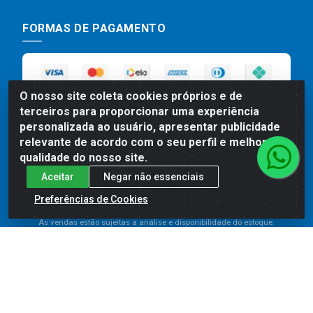
FORMAS DE PAGAMENTO
O nosso site coleta cookies próprios e de
terceiros para proporcionar uma experiência
personalizada ao usuário, apresentar publicidade
relevante de acordo com o seu perfil e melhorar a
qualidade do nosso site.
Preços, promoções, condições de pagamento e frete são válidos
Aceitar
Negar não essenciais
para compras realizadas exclusivamente pelo site. Caso haja
divergência de preço de um produto, será válido o preço que for
Preferências de Cookies
exibido no carrinho de compras do site no momento do pagamento.
As vendas estão sujeitas a análise e disponibilidade do estoque.
Imagens de produtos meramente ilustrativas.
Comercial de Construção 2001 LTDA - Av. Congresso
Eucarístico, 1179 - São José, Carpina - PE - CEP: 55811-
000 - 70.220.389/0001-66