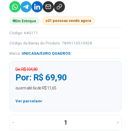
21 pessoas vendo agora
Em Estoque
Código: 640171
Código de Barras do Produto: 7899110510928
Marca:
UNICASA/EURO QUADROS
De: R$ 104,90
Por: R$ 69,90
ou em até 6x de R$ 11,65
Ver parcelas
1x
R$ 69,90
2x
R$ 34,95 sem juros