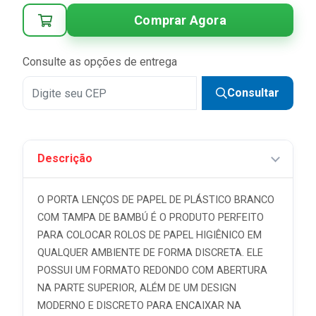
3x
R$ 23,30 sem juros
Comprar Agora
4x
R$ 17,48 sem juros
5x
R$ 13,98 sem juros
Consulte as opções de entrega
6x
R$ 11,65 sem juros
Consultar
Descrição
O PORTA LENÇOS DE PAPEL DE PLÁSTICO BRANCO
COM TAMPA DE BAMBÚ É O PRODUTO PERFEITO
PARA COLOCAR ROLOS DE PAPEL HIGIÊNICO EM
QUALQUER AMBIENTE DE FORMA DISCRETA. ELE
POSSUI UM FORMATO REDONDO COM ABERTURA
NA PARTE SUPERIOR, ALÉM DE UM DESIGN
MODERNO E DISCRETO PARA ENCAIXAR NA