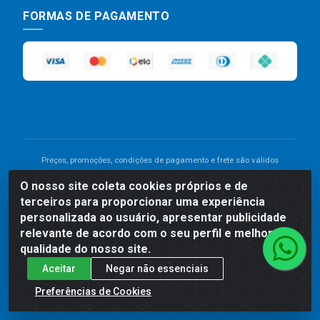
FORMAS DE PAGAMENTO
Preços, promoções, condições de pagamento e frete são válidos
para compras realizadas exclusivamente pelo site. Caso haja
O nosso site coleta cookies próprios e de
divergência de preço de um produto, será válido o preço que for
terceiros para proporcionar uma experiência
exibido no carrinho de compras do site no momento do pagamento.
As vendas estão sujeitas a análise e disponibilidade do estoque.
personalizada ao usuário, apresentar publicidade
Imagens de produtos meramente ilustrativas.
relevante de acordo com o seu perfil e melhorar a
qualidade do nosso site.
Comercial de Construção 2001 LTDA - Av. Congresso
Aceitar
Negar não essenciais
Eucarístico, 1179 - São José, Carpina - PE - CEP: 55811-
000 - 70.220.389/0001-66
Preferências de Cookies