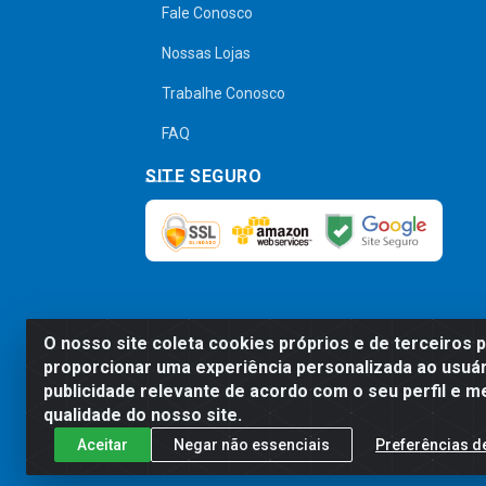
Fale Conosco
Nossas Lojas
Trabalhe Conosco
FAQ
SITE SEGURO
O nosso site coleta cookies próprios e de terceiros 
Preços, promoções, condições de pagamen
proporcionar uma experiência personalizada ao usuár
será válido o preço que for exibido no
publicidade relevante de acordo com o seu perfil e m
qualidade do nosso site.
Aceitar
Negar não essenciais
Preferências d
Comercial de Construção 2001 L