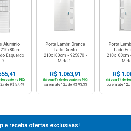
e Alumínio
Porta Lambri Branca
Porta Lamb
o 210x80cm
Lado Direito
Lado Es
ado Esquerdo
210x100cm - 925870 -
210x100cm -
 9...
Metalf...
Metal
655,41
R$ 1.063,91
R$ 1.0
 desconto no PIX)
(já com 5% de desconto no PIX)
(já com 5% de de
2x de R$ 57,49
ou em até 12x de R$ 93,33
ou em até 12x 
 e receba ofertas exclusivas!