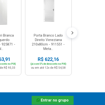
Branco 210x60c
R$ 541,
(já com 5% de descon
ou em até 12x de
ri Branca
Porta Branco Lado
querdo
Direito Veneziana
 925871 -
210x80cm - 911551 -
...
Meta...
63,91
R$ 622,16
sconto no PIX)
(já com 5% de desconto no PIX)
de R$ 93,33
ou em até 12x de R$ 54,58
Entrar no grupo