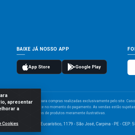
BAIXE JÁ NOSSO APP
FO
para
to e frete são válidos para compras realizadas exclusivamente pelo site. Caso 
io, apresentar
 carrinho de compras do site no momento do pagamento. As vendas estão sujeitas 
elhorar a
Imagens de produtos meramente ilustrativas.
e Cookies
TDA - Av. Congresso Eucarístico, 1179 - São José, Carpina - PE - CEP: