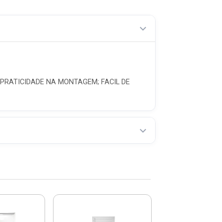
 PRATICIDADE NA MONTAGEM; FACIL DE
Porta Venezia
Direito De Al