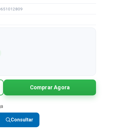
98651012809
1
Comprar Agora
ga
Consultar