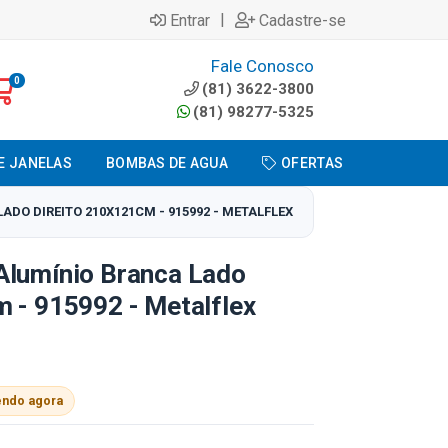
|
Entrar
Cadastre-se
Fale Conosco
0
(81) 3622-3800
(81) 98277-5325
E JANELAS
BOMBAS DE AGUA
OFERTAS
DO DIREITO 210X121CM - 915992 - METALFLEX
Alumínio Branca Lado
 - 915992 - Metalflex
endo agora