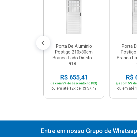
210x60cm - E...
$ 541,41
% de desconto no PIX)
é 12x de R$ 47,49
Porta De Alumínio
Porta D
Postigo 210x80cm
Postig
Branca Lado Direito -
Branca L
918...
-
R$ 655,41
R$ 
(já com 5% de desconto no PIX)
(já com 5% de
ou em até 12x de R$ 57,49
ou em até 1
Entre em nosso Grupo de Whatsapp