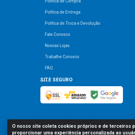
Política de Compra
Política de Entrega
Política de Troca e Devolução
Fale Conosco
Nossas Lojas
Trabalhe Conosco
FAQ
SITE SEGURO
O nosso site coleta cookies próprios e de terceiros 
Preços, promoções, condições de pagamen
proporcionar uma experiência personalizada ao usuár