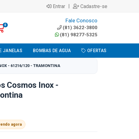
|
Entrar
Cadastre-se
Fale Conosco
0
(81) 3622-3800
(81) 98277-5325
E JANELAS
BOMBAS DE AGUA
OFERTAS
X - 61216/120 - TRAMONTINA
s Cosmos Inox -
ontina
vendo agora