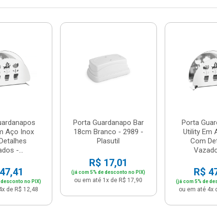
uardanapos
Porta Guardanapo Bar
Porta Gua
Em Aço Inox
18cm Branco - 2989 -
Utility Em
Detalhes
Plasutil
Com Det
dos -...
Vazados
R$ 17,01
47,41
R$ 4
(já com 5% de desconto no PIX)
ou em até 1x de R$ 17,90
 desconto no PIX)
(já com 5% de de
4x de R$ 12,48
ou em até 4x 