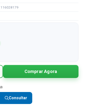
91116028179
Comprar Agora
ga
Consultar