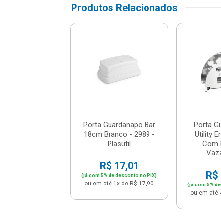
Produtos Relacionados
 Guardanapos
ty Em Aço Inox
m Detalhes
azados -...
$ 47,41
% de desconto no PIX)
té 4x de R$ 12,48
Porta Guardanapo Bar
Porta G
18cm Branco - 2989 -
Utility 
Plasutil
Com 
Vaza
R$ 17,01
R$ 
(já com 5% de desconto no PIX)
ou em até 1x de R$ 17,90
(já com 5% de
ou em até 