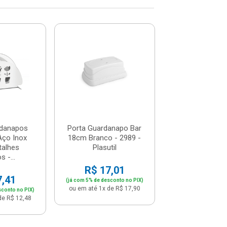
Porta Guarda
Utility Em Aç
Com Detal
Vazados -.
R$ 47,
(já com 5% de descon
ou em até 4x de 
rdanapos
Porta Guardanapo Bar
 Aço Inox
18cm Branco - 2989 -
alhes
Plasutil
 -...
R$ 17,01
7,41
(já com 5% de desconto no PIX)
ou em até 1x de R$ 17,90
sconto no PIX)
de R$ 12,48