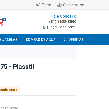
|
Entrar
Cadastre-se
Fale Conosco
0
(81) 3622-3800
(81) 98277-5325
E JANELAS
BOMBAS DE AGUA
OFERTAS
75 - Plasutil
vendo agora
96042028750