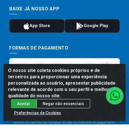
BAIXE JÁ NOSSO APP
FORMAS DE PAGAMENTO
O nosso site coleta cookies próprios e de
terceiros para proporcionar uma experiência
personalizada ao usuário, apresentar publicidade
relevante de acordo com o seu perfil e melhorar a
qualidade do nosso site.
Aceitar
Negar não essenciais
Preços, promoções, condições de pagamento e frete são válidos
para compras realizadas exclusivamente pelo site. Caso haja
Preferências de Cookies
divergência de preço de um produto, será válido o preço que for
exibido no carrinho de compras do site no momento do pagamento.
As vendas estão sujeitas a análise e disponibilidade do estoque.