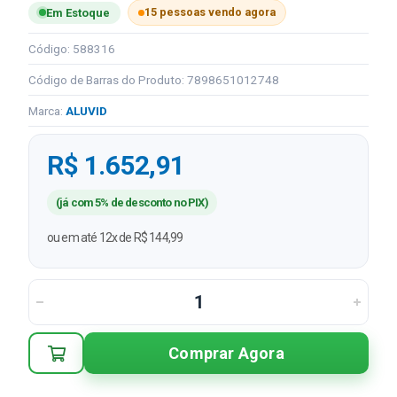
15 pessoas vendo agora
Em Estoque
Código: 588316
Código de Barras do Produto: 7898651012748
Marca:
ALUVID
R$ 1.652,91
(já com 5% de desconto no PIX)
ou em até 12x de R$ 144,99
Comprar Agora