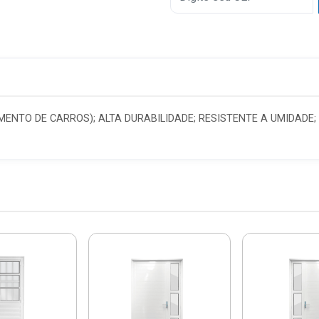
6x
7x
8x
9x
NTO DE CARROS); ALTA DURABILIDADE; RESISTENTE A UMIDADE;
10x
11x
12x