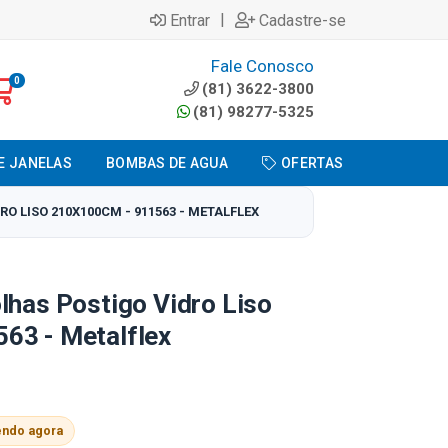
|
Entrar
Cadastre-se
Fale Conosco
0
(81) 3622-3800
(81) 98277-5325
E JANELAS
BOMBAS DE AGUA
OFERTAS
O LISO 210X100CM - 911563 - METALFLEX
lhas Postigo Vidro Liso
63 - Metalflex
endo agora