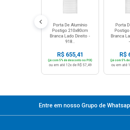
% de desconto no PIX)
é 12x de R$ 47,49
Porta De Alumínio
Porta D
Postigo 210x80cm
Postig
Branca Lado Direito -
Branca L
918...
-
R$ 655,41
R$ 
(já com 5% de desconto no PIX)
(já com 5% de
ou em até 12x de R$ 57,49
ou em até 1
Entre em nosso Grupo de Whatsapp