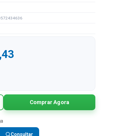
98572434636
,43
R$ 990,43
Comprar Agora
R$ 495,22 sem juros
R$ 330,14 sem juros
ga
R$ 247,61 sem juros
Consultar
R$ 198,09 sem juros