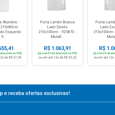
e Alumínio
Porta Lambri Branca
Porta Lamb
o 210x80cm
Lado Direito
Lado Es
ado Esquerdo
210x100cm - 925870 -
210x100cm -
 9...
Metalf...
Metal
655,41
R$ 1.063,91
R$ 1.0
 desconto no PIX)
(já com 5% de desconto no PIX)
(já com 5% de de
2x de R$ 57,49
ou em até 12x de R$ 93,33
ou em até 12x 
 e receba ofertas exclusivas!