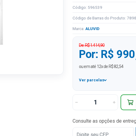
Código: 596539
Código de Barras do Produto: 78
Marca:
ALUVID
De: R$ 1.414,90
Por: R$ 990
ou em até 12x de R$ 82,54
Ver parcelas
1x
2x
3x
Consulte as opções de entre
4x
5x