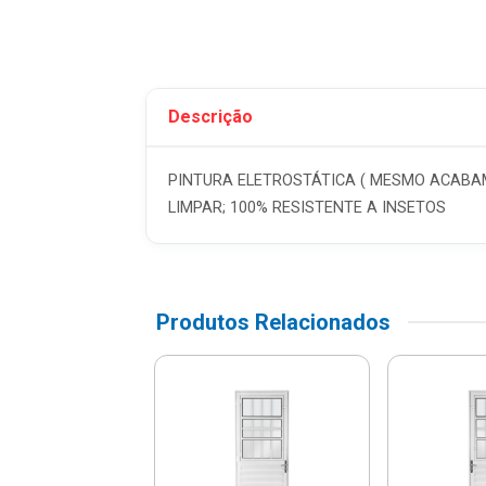
Descrição
PINTURA ELETROSTÁTICA ( MESMO ACABAME
LIMPAR; 100% RESISTENTE A INSETOS
Produtos Relacionados
Veneziana Lado
to De Alumínio
210x60cm - E...
$ 541,41