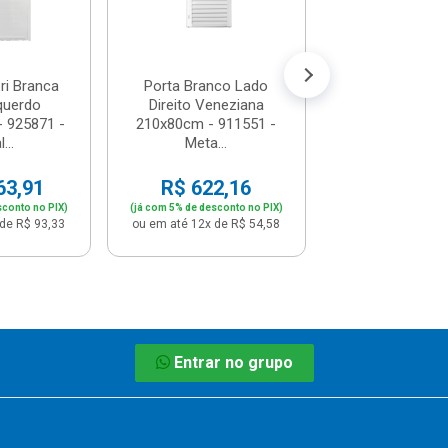
(já com 5% de descon
ou em até 12x de
ri Branca
Porta Branco Lado
querdo
Direito Veneziana
 925871 -
210x80cm - 911551 -
...
Meta...
63,91
R$ 622,16
sconto no PIX)
(já com 5% de desconto no PIX)
de R$ 93,33
ou em até 12x de R$ 54,58
Entrar no grupo