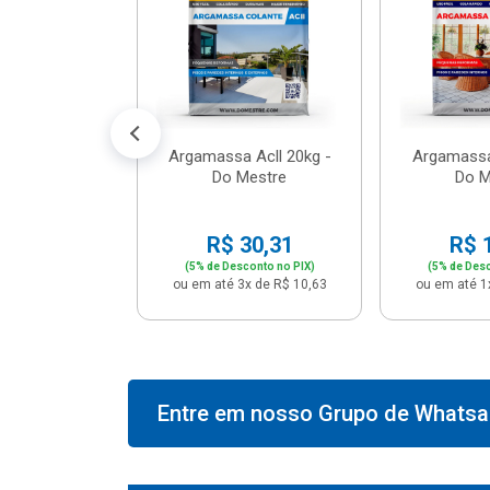
574,66
conto no PIX)
2x de R$ 50,41
Argamassa Acll 20kg -
Argamassa
Do Mestre
Do M
R$ 30,31
R$ 
(5% de Desconto no PIX)
(5% de Desc
ou em até 3x de R$ 10,63
ou em até 1
Entre em nosso Grupo de Whatsap