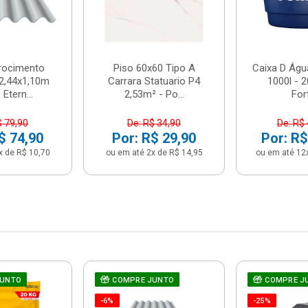
brocimento
Piso 60x60 Tipo A
Caixa D Água
2,44x1,10m
Carrara Statuario P4
1000l - 
Etern...
2,53m² - Po...
For
$ 79,90
De: R$ 34,90
De: R$
$ 74,90
Por: R$ 29,90
Por: R$
x de R$ 10,70
ou em até 2x de R$ 14,95
ou em até 12
JUNTO
COMPRE JUNTO
COMPRE J
-6%
-25%