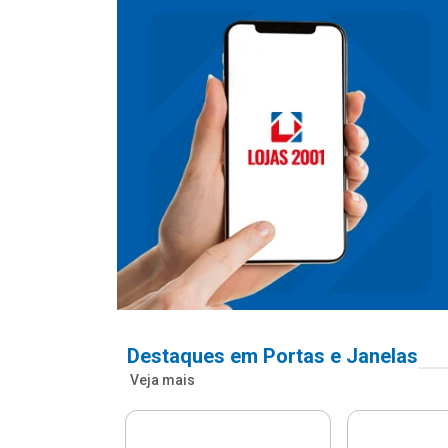
Destaques em Portas e Janelas
Veja mais
nfonada Pvc