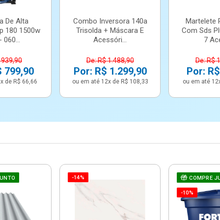
a De Alta
Combo Inversora 140a
Martelete 
p 180 1500w
Trisolda + Máscara E
Com Sds Pl
 060...
Acessóri...
7 Ace
 939,90
De: R$ 1.488,90
De: R$ 
$ 799,90
Por: R$ 1.299,90
Por: R$
x de R$ 66,66
ou em até 12x de R$ 108,33
ou em até 12
-14%
JUNTO
COMPRE J
-10%