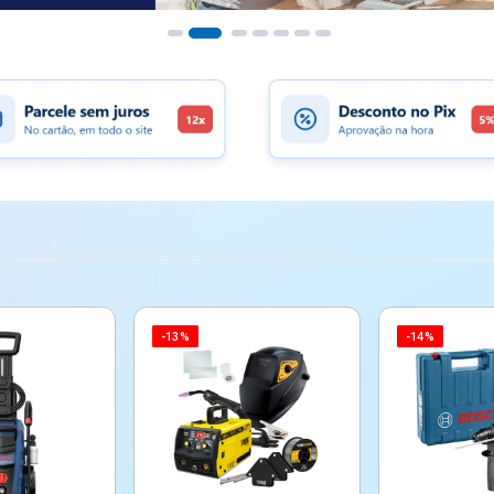
-13%
-14%