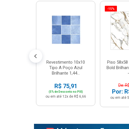
-15%
 Tipo A Pipa
JUNTO
m² - Stela
$ 33,90
R$ 28,90
5x de R$ 5,78
Revestimento 10x10
Piso 58x58 
Tipo A Poço Azul
Bold Brilha
Brilhante 1,44...
-
R$ 75,91
De: R
Por: R
(5% de Desconto no PIX)
ou em até 12x de R$ 6,66
ou em até 5