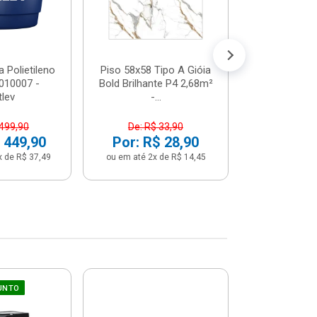
 Polietileno
Piso 58x58 Tipo A Gióia
Betoneira 
2010007 -
Bold Brilhante P4 2,68m²
Max 1 Tr
tlev
-...
Monofási
 499,90
De: R$ 33,90
De: R$ 5
 449,90
Por: R$ 28,90
Por: R$ 
x de R$ 37,49
ou em até 2x de R$ 14,45
ou em até 12x 
UNTO
Sifão Ajustá
COMPRE JU
66cm Br
2691652