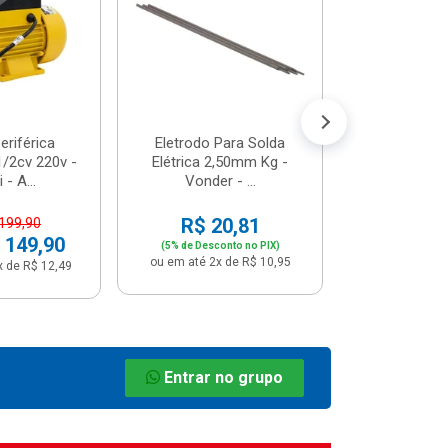
R$ 8
(5% de Desco
ou em até 1x
riférica
Eletrodo Para Solda
/2cv 220v -
Elétrica 2,50mm Kg -
 - A...
Vonder - ...
R$ 20,81
 199,90
 149,90
(5% de Desconto no PIX)
ou em até 2x de R$ 10,95
x de R$ 12,49
Entrar no grupo