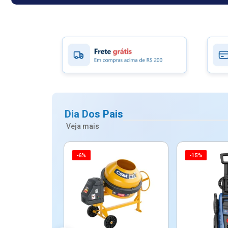
Dia Dos Pais
Veja mais
-6%
-15%
ico Mypa De
dos - Dallare
Dl...
$ 67,90
R$ 54,90
5x de R$ 10,98