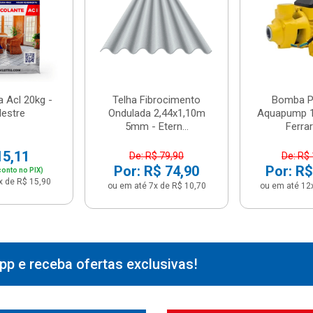
 Acl 20kg -
Telha Fibrocimento
Bomba Pe
estre
Ondulada 2,44x1,10m
Aquapump 1
5mm - Etern...
Ferrari
15,11
De: R$ 79,90
De: R$
Por: R$ 74,90
Por: R$
onto no PIX)
x de R$ 15,90
ou em até 7x de R$ 10,70
ou em até 12
p e receba ofertas exclusivas!