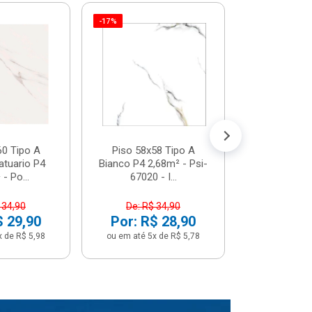
-17%
Piso 58x5
Psi66450 P
Psi66450
R$ 3
(5% de Desco
ou em até 6x
60 Tipo A
Piso 58x58 Tipo A
atuario P4
Bianco P4 2,68m² - Psi-
- Po...
67020 - I...
 34,90
De: R$ 34,90
$ 29,90
Por: R$ 28,90
x de R$ 5,98
ou em até 5x de R$ 5,78