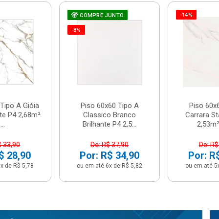
-14%
COMPRE JUNTO
-8%
Tipo A Gióia
Piso 60x60 Tipo A
Piso 60x
nte P4 2,68m²
Classico Branco
Carrara St
...
Brilhante P4 2,5...
2,53m² 
$ 33,90
De: R$ 37,90
De: R$
$ 28,90
Por: R$ 34,90
Por: R
x de R$ 5,78
ou em até 6x de R$ 5,82
ou em até 5