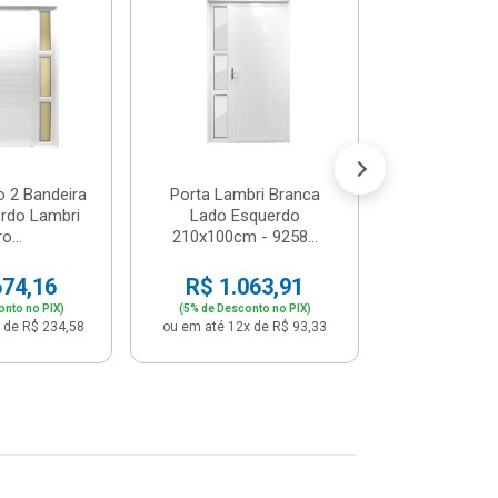
Postigo 
Branca La
R$ 65
(5% de Desco
ou em até 12x
o 2 Bandeira
Porta Lambri Branca
rdo Lambri
Lado Esquerdo
o...
210x100cm - 9258...
674,16
R$ 1.063,91
onto no PIX)
(5% de Desconto no PIX)
 de R$ 234,58
ou em até 12x de R$ 93,33