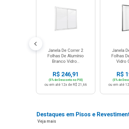
m Branco -
04 - P...
147,16
conto no PIX)
2x de R$ 12,91
Janela De Correr 2
Janela D
Folhas De Alumínio
Folhas D
Branco Vidro...
Vidro C
R$ 246,91
R$ 1
(5% de Desconto no PIX)
(5% de Desc
ou em até 12x de R$ 21,66
ou em até 12
Destaques em Pisos e Revestimen
Veja mais