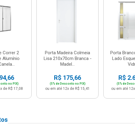
e Correr 2
Porta Madeira Colmeia
Porta Branc
e Alumínio
Lisa 210x70cm Branca -
Lado Esque
anela...
Madel...
Vidr
94,66
R$ 175,66
R$ 2.
onto no PIX)
(5% de Desconto no PIX)
(5% de Desc
x de R$ 17,08
ou em até 12x de R$ 15,41
ou em até 12x
tos