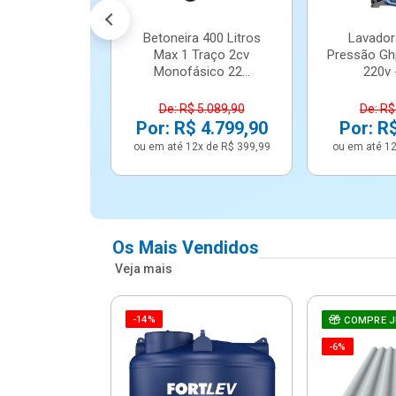
Betoneira 400 Litros
Lavador
Max 1 Traço 2cv
Pressão Gh
Monofásico 22...
220v -
De: R$ 5.089,90
De: R$
Por: R$ 4.799,90
Por: R
ou em até 12x de R$ 399,99
ou em até 12
Os Mais Vendidos
Veja mais
-14%
e Correr 4
COMPRE 
e Alumínio
-6%
Vidro ...
.614,91