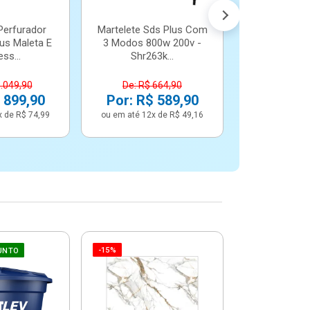
Perfurador
Martelete Sds Plus Com
us Maleta E
3 Modos 800w 200v -
ss...
Shr263k...
1.049,90
De: R$ 664,90
 899,90
Por: R$ 589,90
x de R$ 74,99
ou em até 12x de R$ 49,16
-15%
-6%
UNTO