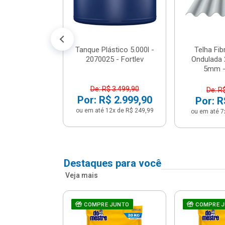
conto no PIX)
2x de R$ 141,66
Tanque Plástico 5.000l -
Telha Fi
2070025 - Fortlev
Ondulada 
5mm - 
De: R$ 3.499,90
De: R
Por: R$ 2.999,90
Por: R
ou em até 12x de R$ 249,99
ou em até 7
Destaques para você
Veja mais
a Com Caixa
COMPRE JUNTO
COMPRE 
 + Assento
ário 3...