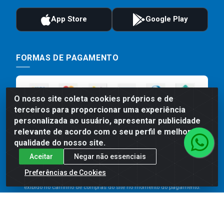
FORMAS DE PAGAMENTO
O nosso site coleta cookies próprios e de
terceiros para proporcionar uma experiência
personalizada ao usuário, apresentar publicidade
relevante de acordo com o seu perfil e melhorar a
qualidade do nosso site.
Aceitar
Negar não essenciais
Preços, promoções, condições de pagamento e frete são válidos
para compras realizadas exclusivamente pelo site. Caso haja
Preferências de Cookies
divergência de preço de um produto, será válido o preço que for
exibido no carrinho de compras do site no momento do pagamento.
As vendas estão sujeitas a análise e disponibilidade do estoque.
Imagens de produtos meramente ilustrativas.