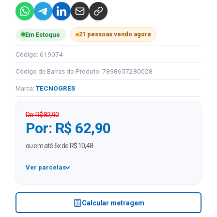
21 pessoas vendo agora
Em Estoque
Código: 619074
Código de Barras do Produto: 7898657280028
Marca:
TECNOGRES
De: R$ 82,90
Por: R$ 62,90
ou em até 6x de R$ 10,48
Ver parcelas
1x
R$ 62,90
2x
R$ 31,45 sem juros
Calcular metragem