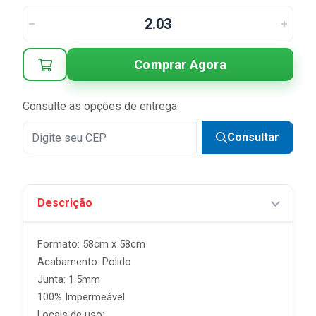
3x
R$ 20,97 sem juros
4x
R$ 15,73 sem juros
5x
R$ 12,58 sem juros
Comprar Agora
6x
R$ 10,48 sem juros
Consulte as opções de entrega
Consultar
Descrição
Formato: 58cm x 58cm
Acabamento: Polido
Junta: 1.5mm
100% Impermeável
Locais de uso: