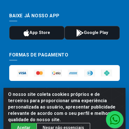
BAIXE JÁ NOSSO APP
FORMAS DE PAGAMENTO
O nosso site coleta cookies próprios e de
terceiros para proporcionar uma experiência
personalizada ao usuário, apresentar publicidade
relevante de acordo com o seu perfil e melhorar a
Preços, promoções, condições de pagamento e frete são válidos
para compras realizadas exclusivamente pelo site. Caso haja
qualidade do nosso site.
divergência de preço de um produto, será válido o preço que for
Aceitar
Negar não essenciais