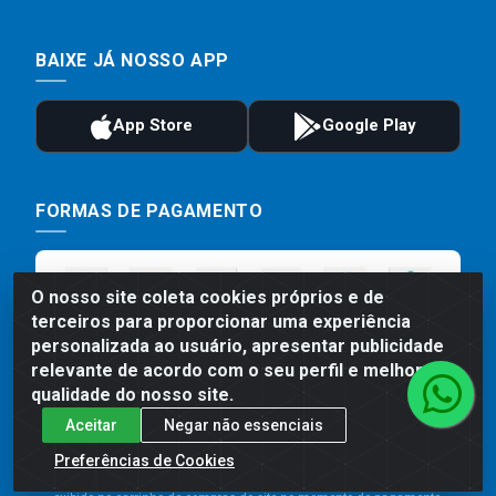
BAIXE JÁ NOSSO APP
FORMAS DE PAGAMENTO
O nosso site coleta cookies próprios e de
terceiros para proporcionar uma experiência
personalizada ao usuário, apresentar publicidade
relevante de acordo com o seu perfil e melhorar a
qualidade do nosso site.
Aceitar
Negar não essenciais
Preços, promoções, condições de pagamento e frete são válidos
para compras realizadas exclusivamente pelo site. Caso haja
Preferências de Cookies
divergência de preço de um produto, será válido o preço que for