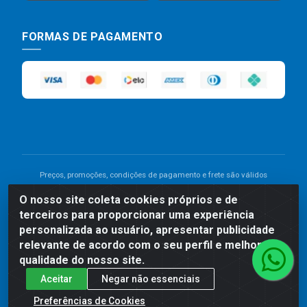
FORMAS DE PAGAMENTO
Preços, promoções, condições de pagamento e frete são válidos
para compras realizadas exclusivamente pelo site. Caso haja
O nosso site coleta cookies próprios e de
divergência de preço de um produto, será válido o preço que for
terceiros para proporcionar uma experiência
exibido no carrinho de compras do site no momento do pagamento.
As vendas estão sujeitas a análise e disponibilidade do estoque.
personalizada ao usuário, apresentar publicidade
Imagens de produtos meramente ilustrativas.
relevante de acordo com o seu perfil e melhorar a
qualidade do nosso site.
Comercial de Construção 2001 LTDA - Av. Congresso
Aceitar
Negar não essenciais
Eucarístico, 1179 - São José, Carpina - PE - CEP: 55811-
000 - 70.220.389/0001-66
Preferências de Cookies