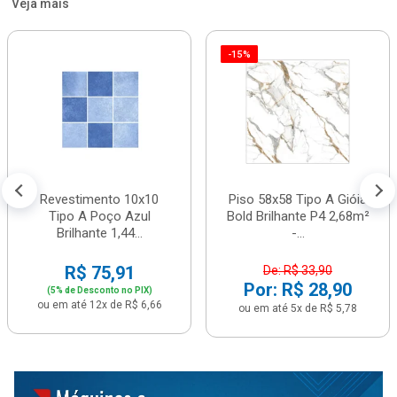
Veja mais
-15%
Revestimento 10x10
Piso 58x58 Tipo A Gióia
Tipo A Poço Azul
Bold Brilhante P4 2,68m²
Brilhante 1,44...
-...
R$ 75,91
De: R$ 33,90
Por: R$ 28,90
(5% de Desconto no PIX)
ou em até 12x de R$ 6,66
ou em até 5x de R$ 5,78