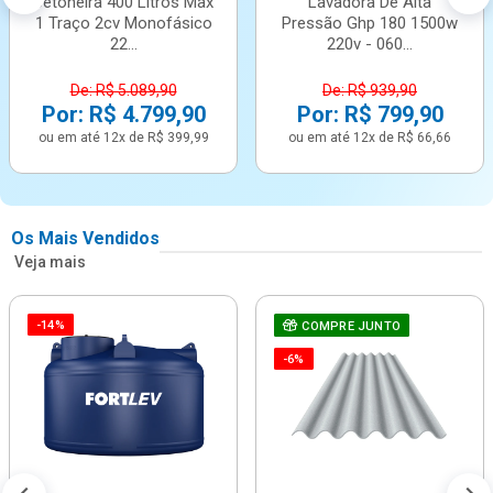
Betoneira 400 Litros Max
Lavadora De Alta
1 Traço 2cv Monofásico
Pressão Ghp 180 1500w
22...
220v - 060...
De: R$ 5.089,90
De: R$ 939,90
Por: R$ 4.799,90
Por: R$ 799,90
ou em até 12x de R$ 399,99
ou em até 12x de R$ 66,66
Os Mais Vendidos
Veja mais
-14%
COMPRE JUNTO
-6%