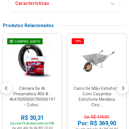
Características
Produtos Relacionados
-18%
COMPRE JUNTO
Câmara De Ar
Carro De Mão Extraforte
Pneumática 400-8 -
Com Caçamba
46470000000700006197
Extroforte Metálica
- Colso...
Cinz...
R$ 30,31
De: R$ 449,90
Por: R$ 369,90
(já com 5% de desconto no PIX)
ou em até 3x de R$ 10,63