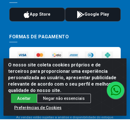
FORMAS DE PAGAMENTO
O nosso site coleta cookies próprios e de
terceiros para proporcionar uma experiência
personalizada ao usuário, apresentar publicidade
relevante de acordo com o seu perfil e melhorar a
qualidade do nosso site.
Preços, promoções, condições de pagamento e frete são válidos
Aceitar
Negar não essenciais
para compras realizadas exclusivamente pelo site. Caso haja
divergência de preço de um produto, será válido o preço que for
Preferências de Cookies
exibido no carrinho de compras do site no momento do pagamento.
As vendas estão sujeitas a análise e disponibilidade do estoque.
Imagens de produtos meramente ilustrativas.