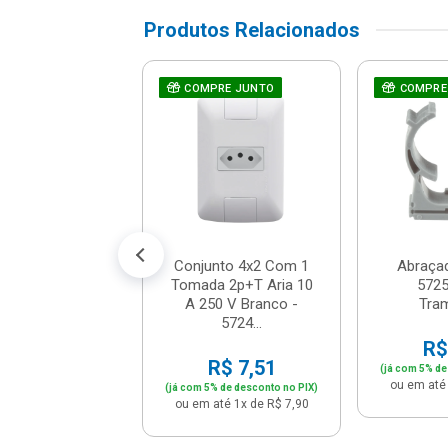
Produtos Relacionados
Para Candulete
COMPRE JUNTO
COMPRE
a 1/2 3/4 -
6114/006 -
ramontina
R$ 4,66
% de desconto no PIX)
até 1x de R$ 4,90
Conjunto 4x2 Com 1
Abraçad
Tomada 2p+T Aria 10
5725
A 250 V Branco -
Tra
5724...
R$
R$ 7,51
(já com 5% de
ou em até 
(já com 5% de desconto no PIX)
ou em até 1x de R$ 7,90