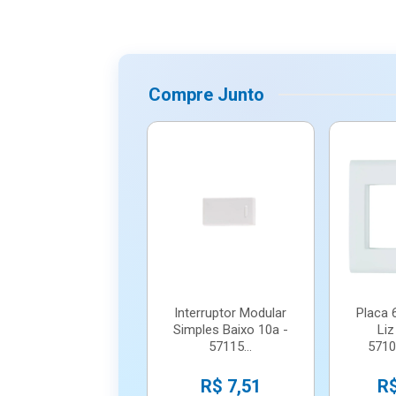
Compre Junto
Interruptor Modular
Placa 
Simples Baixo 10a -
Liz
57115...
57106
R$ 7,51
R$