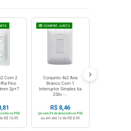
UNTO
COMPRE JUNTO
Tampa Para Ca
Cega 1/2 3
56114/006
Tramonti
R$ 4,6
(já com 5% de descon
ou em até 1x de 
x2 Com 2
Conjunto 4x2 Aria
fia Pino
Branco Com 1
Ø 4mm 2p+T
Interruptor Simples 6a
250v -...
0,81
R$ 8,46
sconto no PIX)
(já com 5% de desconto no PIX)
de R$ 10,95
ou em até 1x de R$ 8,90