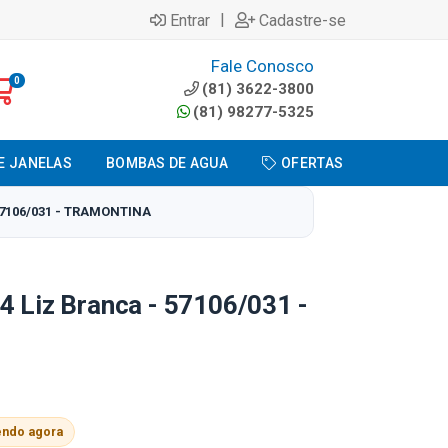
|
Entrar
Cadastre-se
Fale Conosco
0
(81) 3622-3800
(81) 98277-5325
E JANELAS
BOMBAS DE AGUA
OFERTAS
57106/031 - TRAMONTINA
4 Liz Branca - 57106/031 -
endo agora