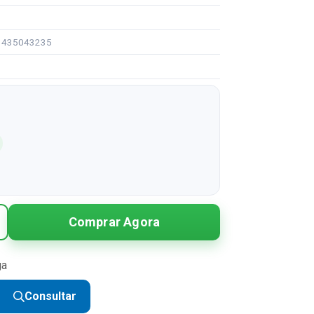
91435043235
Comprar Agora
ga
Consultar