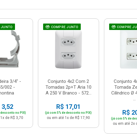
 JUNTO
COMPRE JUNTO
COMPRE J
eira 3/4" -
Conjunto 4x2 Com 2
Conjunto 4
5/002 -
Tomadas 2p+T Aria 10
Tomada Zef
montina
A 250 V Branco - 572...
Cilíndrico 
...
 3,52
R$ 17,01
R$ 2
 desconto no PIX)
(já com 5% de desconto no PIX)
1x de R$ 3,70
ou em até 1x de R$ 17,90
(já com 5% de de
ou em até 2x 