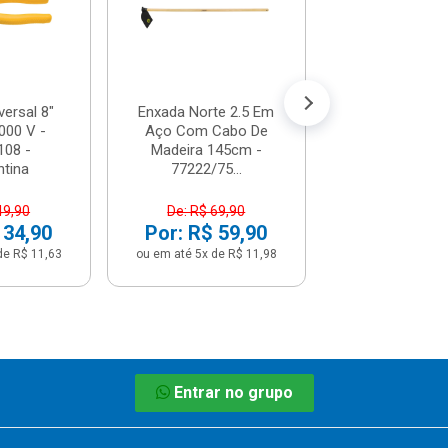
R$ 7,1
(já com 5% de descon
ou em até 1x de 
versal 8"
Enxada Norte 2.5 Em
000 V -
Aço Com Cabo De
108 -
Madeira 145cm -
tina
77222/75...
49,90
De: R$ 69,90
 34,90
Por: R$ 59,90
de R$ 11,63
ou em até 5x de R$ 11,98
Entrar no grupo