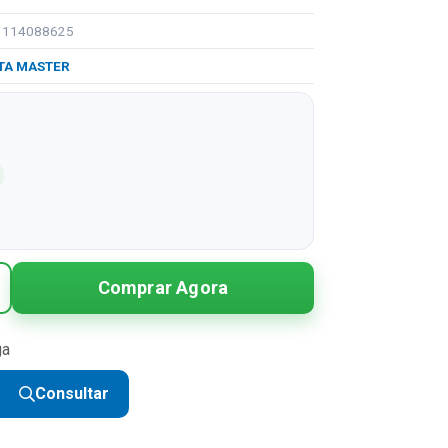
91114088625
TA MASTER
Comprar Agora
ga
Consultar