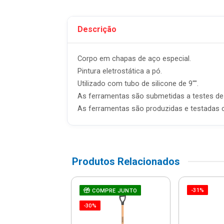
Descrição
Corpo em chapas de aço especial.
Pintura eletrostática a pó.
Utilizado com tubo de silicone de 9"".
As ferramentas são submetidas a testes de a
As ferramentas são produzidas e testadas 
Produtos Relacionados
-31%
e De Fenda De
COMPRE JUNTO
 De Corrente -
-30%
19 - Stanley