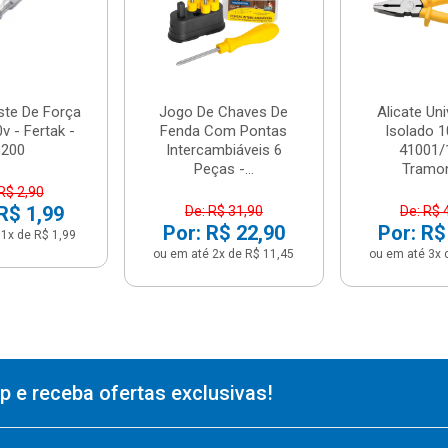
ste De Força
Jogo De Chaves De
Alicate Uni
v - Fertak -
Fenda Com Pontas
Isolado 1
8200
Intercambiáveis 6
41001/
Peças -...
Tramon
R$ 2,90
R$ 1,99
De: R$ 31,90
De: R$ 
Por: R$ 22,90
Por: R$
1x de R$ 1,99
ou em até 2x de R$ 11,45
ou em até 3x 
 e receba ofertas exclusivas!