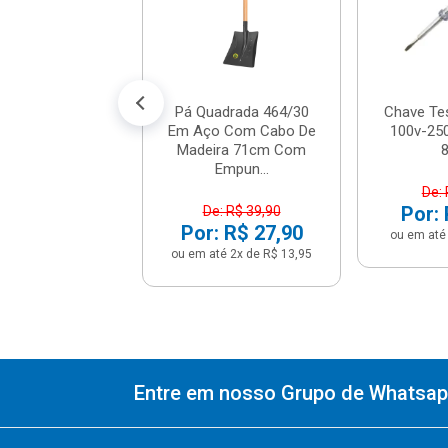
R$ 7,12
% de desconto no PIX)
até 1x de R$ 7,49
Pá Quadrada 464/30
Chave Te
Em Aço Com Cabo De
100v-250
Madeira 71cm Com
Empun...
De: 
Por: 
De: R$ 39,90
Por: R$ 27,90
ou em até 
ou em até 2x de R$ 13,95
Entre em nosso Grupo de Whatsapp