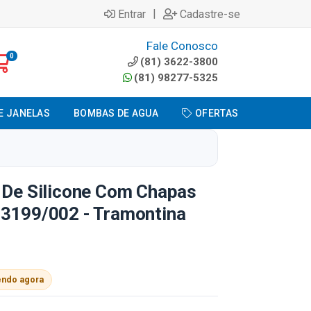
|
Entrar
Cadastre-se
Fale Conosco
0
(81) 3622-3800
(81) 98277-5325
E JANELAS
BOMBAS DE AGUA
OFERTAS
o De Silicone Com Chapas
43199/002 - Tramontina
endo agora