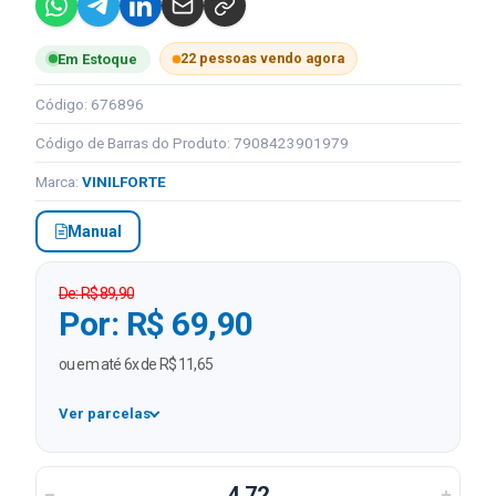
22 pessoas vendo agora
Em Estoque
Código: 676896
Código de Barras do Produto: 7908423901979
Marca:
VINILFORTE
Manual
De: R$ 89,90
Por: R$ 69,90
ou em até 6x de R$ 11,65
Ver parcelas
1x
R$ 69,90
2x
R$ 34,95 sem juros