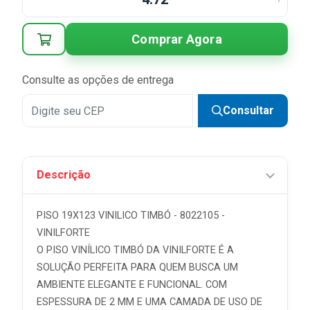
3x
R$ 23,30 sem juros
Comprar Agora
4x
R$ 17,48 sem juros
5x
R$ 13,98 sem juros
Consulte as opções de entrega
6x
R$ 11,65 sem juros
Consultar
Descrição
PISO 19X123 VINILICO TIMBÓ - 8022105 -
VINILFORTE
O PISO VINÍLICO TIMBÓ DA VINILFORTE É A
SOLUÇÃO PERFEITA PARA QUEM BUSCA UM
AMBIENTE ELEGANTE E FUNCIONAL. COM
ESPESSURA DE 2 MM E UMA CAMADA DE USO DE