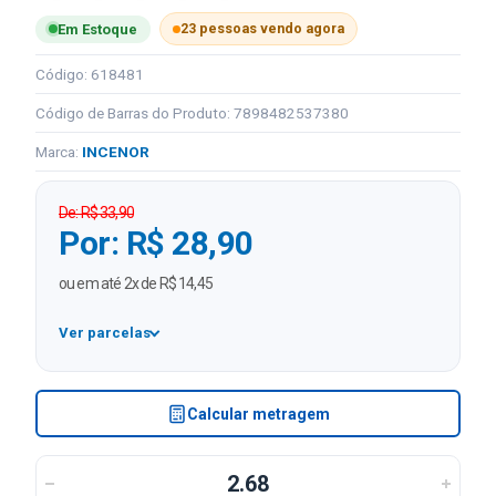
23 pessoas vendo agora
Em Estoque
Código: 618481
Código de Barras do Produto: 7898482537380
Marca:
INCENOR
De: R$ 33,90
Por: R$ 28,90
ou em até 2x de R$ 14,45
Ver parcelas
1x
R$ 28,90
2x
R$ 14,45 sem juros
Calcular metragem