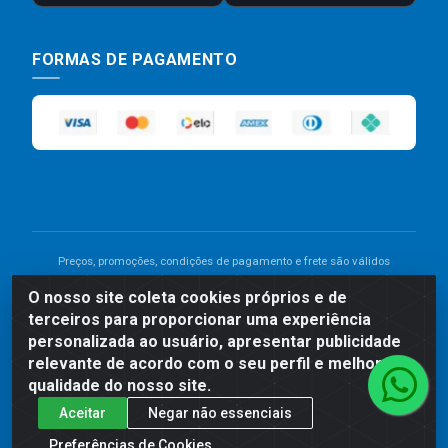
FORMAS DE PAGAMENTO
Preços, promoções, condições de pagamento e frete são válidos
para compras realizadas exclusivamente pelo site. Caso haja
O nosso site coleta cookies próprios e de
divergência de preço de um produto, será válido o preço que for
terceiros para proporcionar uma experiência
exibido no carrinho de compras do site no momento do pagamento.
As vendas estão sujeitas a análise e disponibilidade do estoque.
personalizada ao usuário, apresentar publicidade
Imagens de produtos meramente ilustrativas.
relevante de acordo com o seu perfil e melhorar a
qualidade do nosso site.
Comercial de Construção 2001 LTDA - Av. Congresso
Aceitar
Negar não essenciais
Eucarístico, 1179 - São José, Carpina - PE - CEP: 55811-
000 - 70.220.389/0001-66
Preferências de Cookies