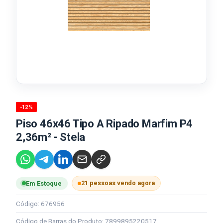
-12%
Piso 46x46 Tipo A Ripado Marfim P4
2,36m² - Stela
21 pessoas vendo agora
Em Estoque
Código: 676956
Código de Barras do Produto: 7899895220517