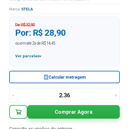
Marca:
STELA
De: R$ 32,90
Por: R$ 28,90
ou em até 2x de R$ 14,45
Ver parcelas
1x
R$ 28,90
2x
R$ 14,45 sem juros
Calcular metragem
Comprar Agora
Consulte as opções de entrega