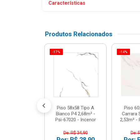
Características
Produtos Relacionados
-17%
-14%
60x60cm Tipo A
RE JUNTO
nita Branco P5
xa 2,53m² -
207729...
e: R$ 39,90
: R$ 35,90
té 3x de R$ 11,97
Piso 58x58 Tipo A
Piso 60
Bianco P4 2,68m² -
Carrara 
Psi-67020 - Incenor
2,53m² - P
De: R$ 34,90
De: 
Por: R$ 28,90
Por: 