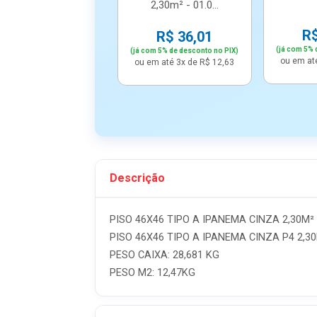
2,30m² - 01.0...
R$
R$ 36,01
(já com 5% 
(já com 5% de desconto no PIX)
ou em at
ou em até 3x de R$ 12,63
Descrição
PISO 46X46 TIPO A IPANEMA CINZA 2,30M² 
PISO 46X46 TIPO A IPANEMA CINZA P4 2,30
PESO CAIXA: 28,681 KG
PESO M2: 12,47KG