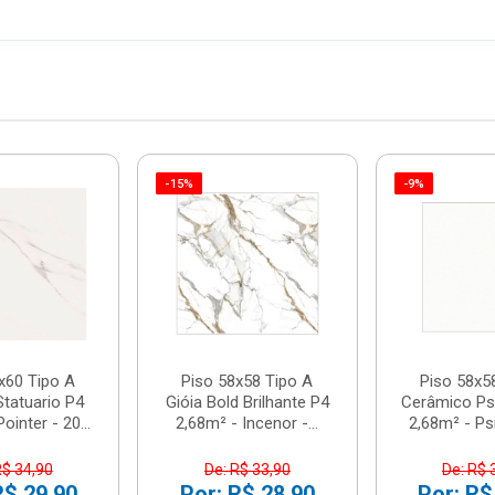
-15%
-9%
x60 Tipo A
Piso 58x58 Tipo A
Piso 58x5
Statuario P4
Gióia Bold Brilhante P4
Cerâmico Ps
ointer - 20...
2,68m² - Incenor -...
2,68m² - Psi
R$ 34,90
De: R$ 33,90
De: R$ 
R$ 29,90
Por: R$ 28,90
Por: R$