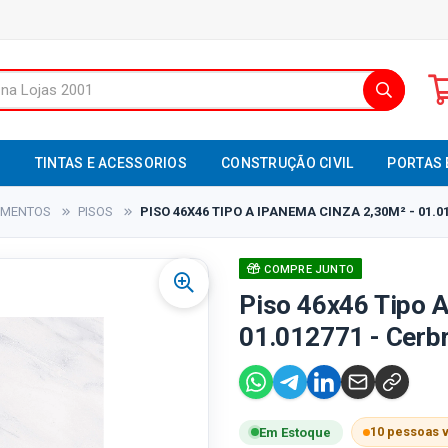
S
TINTAS E ACESSORIOS
CONSTRUÇÃO CIVIL
PORTAS 
TIMENTOS
PISOS
PISO 46X46 TIPO A IPANEMA CINZA 2,30M² - 01.0
COMPRE JUNTO
Piso 46x46 Tipo A
01.012771 - Cerb
10 pessoas 
Em Estoque