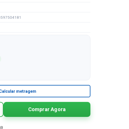
08597504181
Calcular metragem
Comprar Agora
ga