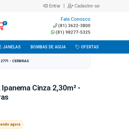
|
Entrar
Cadastre-se
Fale Conosco
0
(81) 3622-3800
(81) 98277-5325
E JANELAS
BOMBAS DE AGUA
OFERTAS
12771 - CERBRAS
 Ipanema Cinza 2,30m² -
ras
vendo agora