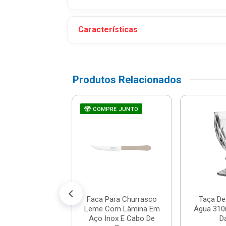
Características
Produtos Relacionados
 Universal Mypa
COMPRE JUNTO
Dispenser De
- Dallare - D...
$ 10,36
% de desconto no PIX)
té 1x de R$ 10,90
Faca Para Churrasco
Taça De
Leme Com Lâmina Em
Água 310m
Aço Inox E Cabo De
Da