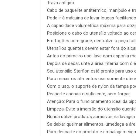
Trava antigiro.
Cabo de baquelite antitérmico, manípulo e 
Pode ir à máquina de lavar louças facilitando
A capacidade volumétrica máxima para cozim
Posicione o cabo do utensílio voltado ao ce
Em fogões com grade, centralize a peça sob
Utensílios quentes devem estar fora do alca
Antes do primeiro uso, lave com esponja mac
Depois de secar, unte a área interna com ól
Seu utensílio Starflon está pronto para us
Para mexer os alimentos use somente utensíl
Com o uso, o suporte de nylon da tampa pod
Reaperte apenas o suficiente, sem forçar.
Atenção: Para o funcionamento ideal da pipo
Limpeza: Evite a imersão do utensílio quente
Nunca utilize produtos abrasivos na lavagem
Se deixar queimar alimentos, umedeça a ár
Para descarte do produto e embalagem siga 