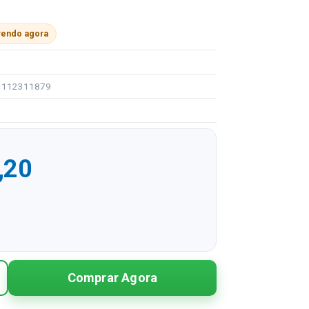
vendo agora
91112311879
,20
R$ 155,20
Comprar Agora
R$ 77,60 sem juros
R$ 51,73 sem juros