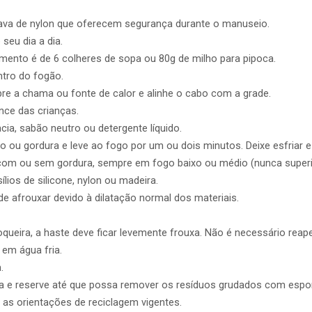
trava de nylon que oferecem segurança durante o manuseio.
 seu dia a dia.
ento é de 6 colheres de sopa ou 80g de milho para pipoca.
ntro do fogão.
re a chama ou fonte de calor e alinhe o cabo com a grade.
nce das crianças.
ia, sabão neutro ou detergente líquido.
eo ou gordura e leve ao fogo por um ou dois minutos. Deixe esfriar 
o com ou sem gordura, sempre em fogo baixo ou médio (nunca superio
ios de silicone, nylon ou madeira.
e afrouxar devido à dilatação normal dos materiais.
queira, a haste deve ficar levemente frouxa. Não é necessário reape
 em água fria.
.
ea e reserve até que possa remover os resíduos grudados com espo
as orientações de reciclagem vigentes.