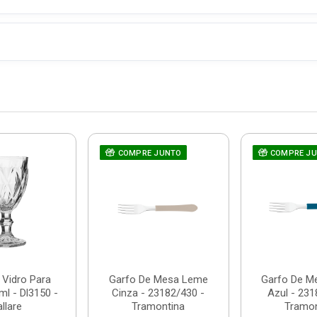
COMPRE JUNTO
COMPRE J
 Vidro Para
Garfo De Mesa Leme
Garfo De M
l - Dl3150 -
Cinza - 23182/430 -
Azul - 231
llare
Tramontina
Tramon