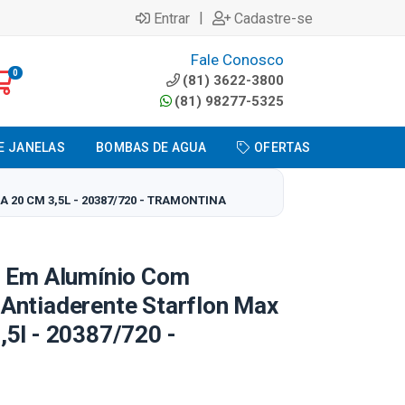
|
Entrar
Cadastre-se
Fale Conosco
0
(81) 3622-3800
(81) 98277-5325
E JANELAS
BOMBAS DE AGUA
OFERTAS
0 CM 3,5L - 20387/720 - TRAMONTINA
o Em Alumínio Com
Antiaderente Starflon Max
5l - 20387/720 -