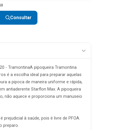
ga
R$ 38,80 sem juros
Consultar
R$ 31,04 sem juros
R$ 25,87 sem juros
R$ 22,17 sem juros
R$ 19,40 sem juros
R$ 17,24 sem juros
20 - TramontinaA pipoqueira Tramontina
R$ 15,52 sem juros
os é a escolha ideal para preparar aquelas
ura a pipoca de maneira uniforme e rápida,
R$ 14,11 sem juros
m antiaderente Starflon Max. A pipoqueira
R$ 12,93 sem juros
ulo, não aquece e proporciona um manuseio
 prejudicial à saúde, pois é livre de PFOA.
o preparo.