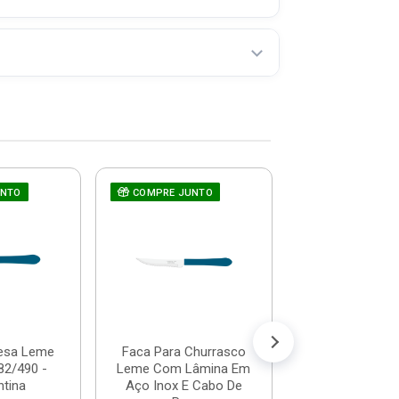
UNTO
COMPRE JUNTO
Ralador Univer
Com Dispens
500ml - Dallare
R$ 10,
(já com 5% de descon
ou em até 1x de 
esa Leme
Faca Para Churrasco
82/490 -
Leme Com Lâmina Em
tina
Aço Inox E Cabo De