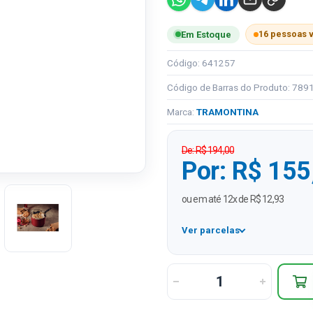
16 pessoas 
Em Estoque
Código: 641257
Código de Barras do Produto: 78
Marca:
TRAMONTINA
De: R$ 194,00
Por: R$ 155
ou em até 12x de R$ 12,93
Ver parcelas
1x
2x
3x