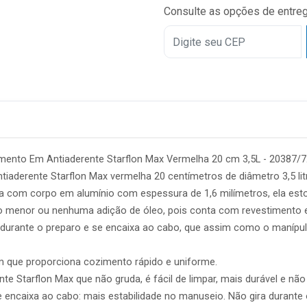
Consulte as opções de entre
4x
5x
6x
7x
8x
9x
mento Em Antiaderente Starflon Max Vermelha 20 cm 3,5L - 20387/7
10x
aderente Starflon Max vermelha 20 centímetros de diâmetro 3,5 litr
a com corpo em alumínio com espessura de 1,6 milímetros, ela esto
11x
do menor ou nenhuma adição de óleo, pois conta com revestimento e
12x
 durante o preparo e se encaixa ao cabo, que assim como o maníp
 que proporciona cozimento rápido e uniforme.
e Starflon Max que não gruda, é fácil de limpar, mais durável e não é
encaixa ao cabo: mais estabilidade no manuseio. Não gira durante 