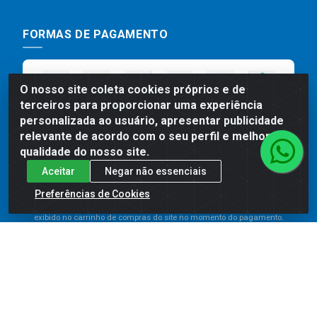
FORMAS DE PAGAMENTO
O nosso site coleta cookies próprios e de
terceiros para proporcionar uma experiência
personalizada ao usuário, apresentar publicidade
relevante de acordo com o seu perfil e melhorar a
qualidade do nosso site.
Aceitar
Negar não essenciais
Preços, promoções, condições de pagamento e frete são válidos
para compras realizadas exclusivamente pelo site. Caso haja
Preferências de Cookies
divergência de preço de um produto, será válido o preço que for
exibido no carrinho de compras do site no momento do pagamento.
As vendas estão sujeitas a análise e disponibilidade do estoque.
Imagens de produtos meramente ilustrativas.
Comercial de Construção 2001 LTDA - Av. Congresso
Eucarístico, 1179 - São José, Carpina - PE - CEP: 55811-
000 - 70.220.389/0001-66