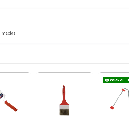
a-macias.
COMPRE J