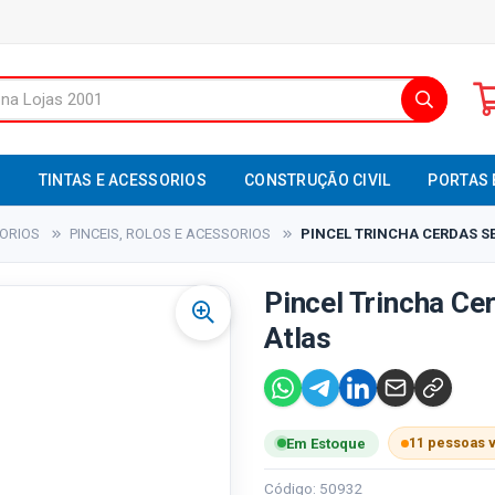
S
TINTAS E ACESSORIOS
CONSTRUÇÃO CIVIL
PORTAS 
SORIOS
PINCEIS, ROLOS E ACESSORIOS
PINCEL TRINCHA CERDAS SED
Pincel Trincha Ce
Atlas
11 pessoas 
Em Estoque
Código: 50932