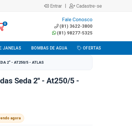
|
Entrar
Cadastre-se
Fale Conosco
0
(81) 3622-3800
(81) 98277-5325
E JANELAS
BOMBAS DE AGUA
OFERTAS
A 2" - AT250/5 - ATLAS
rdas Seda 2" - At250/5 -
vendo agora