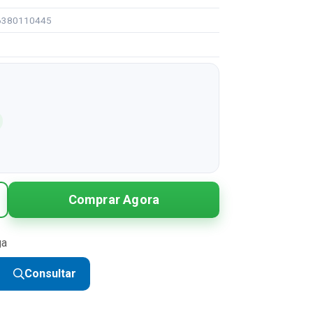
96380110445
Comprar Agora
ga
Consultar