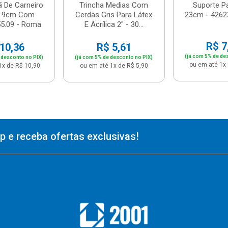
ã De Carneiro
Trincha Medias Com
Suporte P
a 9cm Com
Cerdas Gris Para Látex
23cm - 4262
55.09 - Roma
E Acrílica 2" - 30...
R$ 7
10,36
R$ 5,61
(já com 5% de de
 desconto no PIX)
(já com 5% de desconto no PIX)
ou em até 1x 
1x de R$ 10,90
ou em até 1x de R$ 5,90
 e receba ofertas exclusivas!