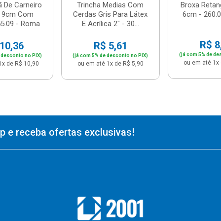
ã De Carneiro
Trincha Medias Com
Broxa Retan
a 9cm Com
Cerdas Gris Para Látex
6cm - 260.
55.09 - Roma
E Acrílica 2" - 30...
R$ 8
10,36
R$ 5,61
(já com 5% de de
 desconto no PIX)
(já com 5% de desconto no PIX)
ou em até 1x 
1x de R$ 10,90
ou em até 1x de R$ 5,90
 e receba ofertas exclusivas!