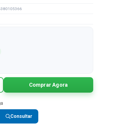
96380105366
Comprar Agora
ga
Consultar