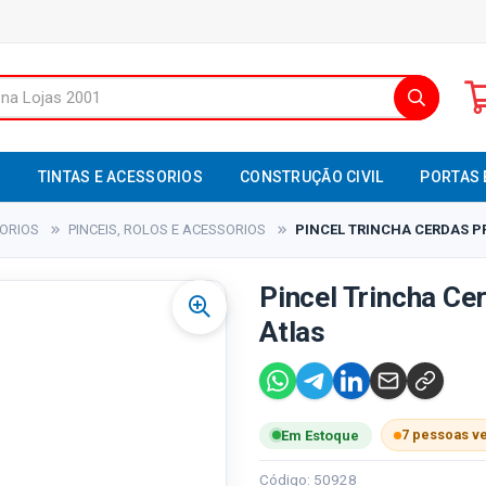
S
TINTAS E ACESSORIOS
CONSTRUÇÃO CIVIL
PORTAS 
SORIOS
PINCEIS, ROLOS E ACESSORIOS
PINCEL TRINCHA CERDAS PRE
Pincel Trincha Cer
Atlas
7 pessoas v
Em Estoque
Código: 50928