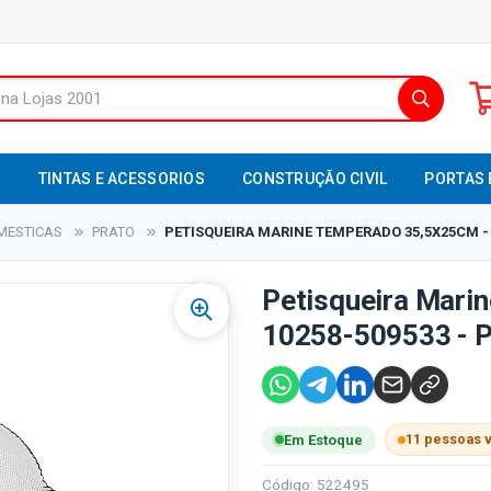
S
TINTAS E ACESSORIOS
CONSTRUÇÃO CIVIL
PORTAS 
MESTICAS
PRATO
PETISQUEIRA MARINE TEMPERADO 35,5X25CM - 
Petisqueira Mari
10258-509533 - 
11 pessoas 
Em Estoque
Código: 522495