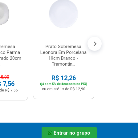
Porcelana 200m
R$ 21,
(já com 5% de descon
ou em até 2x de 
bremesa
Prato Sobremesa
cco Parma
Leonora Em Porcelana
rado 20cm
19cm Branco -
.
Tramontin...
R$ 12,26
18,90
$ 7,56
(já com 5% de desconto no PIX)
ou em até 1x de R$ 12,90
de R$ 7,56
Entrar no grupo