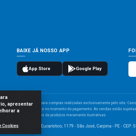
BAIXE JÁ NOSSO APP
FO
para
to e frete são válidos para compras realizadas exclusivamente pelo site. Caso 
io, apresentar
 carrinho de compras do site no momento do pagamento. As vendas estão sujeitas 
elhorar a
Imagens de produtos meramente ilustrativas.
e Cookies
TDA - Av. Congresso Eucarístico, 1179 - São José, Carpina - PE - CEP: