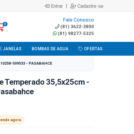
|
Entrar
Cadastre-se
Fale Conosco
0
(81) 3622-3800
(81) 98277-5325
E JANELAS
BOMBAS DE AGUA
OFERTAS
10258-509533 - PASABAHCE
ne Temperado 35,5x25cm -
Pasabahce
vendo agora