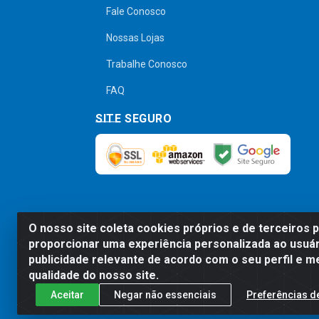
Fale Conosco
Nossas Lojas
Trabalhe Conosco
FAQ
SITE SEGURO
O nosso site coleta cookies próprios e de terceiros 
Preços, promoções, condições de pagamen
proporcionar uma experiência personalizada ao usuár
será válido o preço que for exibido no
publicidade relevante de acordo com o seu perfil e m
qualidade do nosso site.
Aceitar
Negar não essenciais
Preferências d
Comercial de Construção 2001 L