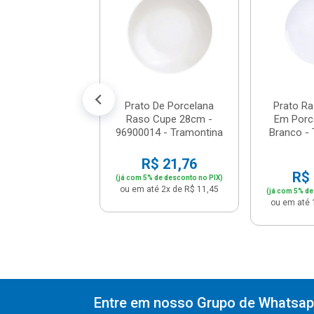
ana 200ml - ...
$ 21,76
% de desconto no PIX)
té 2x de R$ 11,45
Prato De Porcelana
Prato R
Raso Cupe 28cm -
Em Porc
96900014 - Tramontina
Branco - 
R$ 21,76
R$ 
(já com 5% de desconto no PIX)
ou em até 2x de R$ 11,45
(já com 5% de
ou em até 
Entre em nosso Grupo de Whatsapp