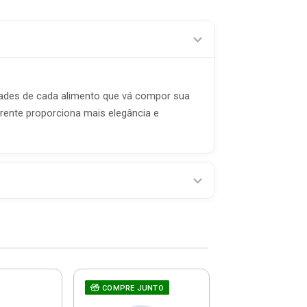
iedades de cada alimento que vá compor sua
arente proporciona mais elegância e
COMPRE JUNTO
Conjunto 2 Xíc
Cappuccino Pa