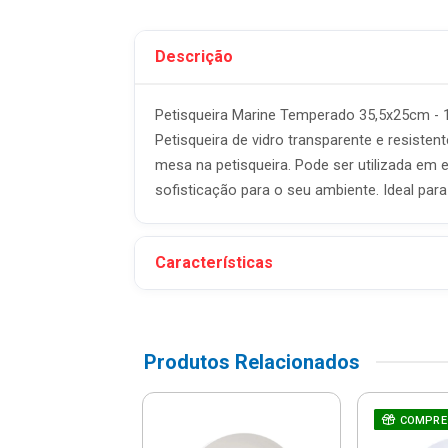
Descrição
Petisqueira Marine Temperado 35,5x25cm 
Petisqueira de vidro transparente e resiste
mesa na petisqueira. Pode ser utilizada em 
sofisticação para o seu ambiente. Ideal para
Características
Produtos Relacionados
to 2 Xícaras De
COMPRE
cino Paola Em