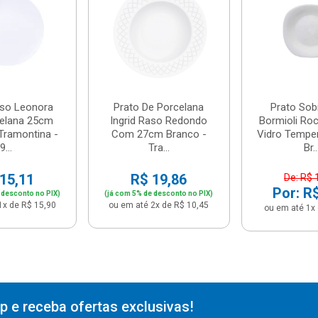
aso Leonora
Prato De Porcelana
Prato So
elana 25cm
Ingrid Raso Redondo
Bormioli Ro
Tramontina -
Com 27cm Branco -
Vidro Tempe
9...
Tra...
Br..
15,11
R$ 19,86
De: R$ 
Por: R
 desconto no PIX)
(já com 5% de desconto no PIX)
1x de R$ 15,90
ou em até 2x de R$ 10,45
ou em até 1x 
 e receba ofertas exclusivas!