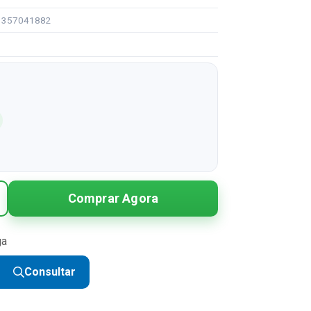
93357041882
Comprar Agora
ga
Consultar