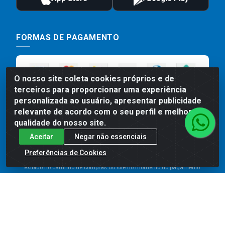
FORMAS DE PAGAMENTO
O nosso site coleta cookies próprios e de
terceiros para proporcionar uma experiência
personalizada ao usuário, apresentar publicidade
relevante de acordo com o seu perfil e melhorar a
qualidade do nosso site.
Aceitar
Negar não essenciais
Preços, promoções, condições de pagamento e frete são válidos
para compras realizadas exclusivamente pelo site. Caso haja
Preferências de Cookies
divergência de preço de um produto, será válido o preço que for
exibido no carrinho de compras do site no momento do pagamento.
As vendas estão sujeitas a análise e disponibilidade do estoque.
Imagens de produtos meramente ilustrativas.
Comercial de Construção 2001 LTDA - Av. Congresso
Eucarístico, 1179 - São José, Carpina - PE - CEP: 55811-