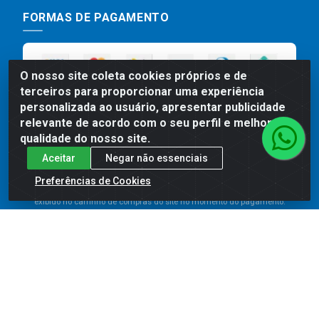
FORMAS DE PAGAMENTO
O nosso site coleta cookies próprios e de
terceiros para proporcionar uma experiência
personalizada ao usuário, apresentar publicidade
relevante de acordo com o seu perfil e melhorar a
qualidade do nosso site.
Aceitar
Negar não essenciais
Preços, promoções, condições de pagamento e frete são válidos
para compras realizadas exclusivamente pelo site. Caso haja
Preferências de Cookies
divergência de preço de um produto, será válido o preço que for
exibido no carrinho de compras do site no momento do pagamento.
As vendas estão sujeitas a análise e disponibilidade do estoque.
Imagens de produtos meramente ilustrativas.
Comercial de Construção 2001 LTDA - Av. Congresso
Eucarístico, 1179 - São José, Carpina - PE - CEP: 55811-
000 - 70.220.389/0001-66