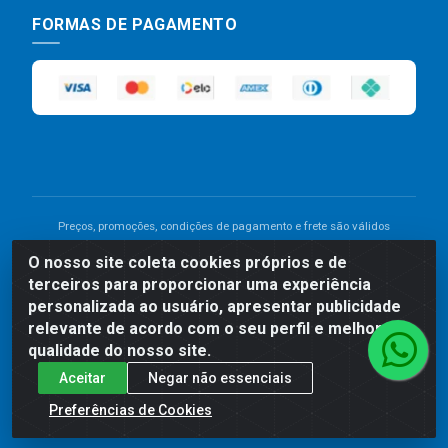
FORMAS DE PAGAMENTO
Preços, promoções, condições de pagamento e frete são válidos
para compras realizadas exclusivamente pelo site. Caso haja
O nosso site coleta cookies próprios e de
divergência de preço de um produto, será válido o preço que for
terceiros para proporcionar uma experiência
exibido no carrinho de compras do site no momento do pagamento.
As vendas estão sujeitas a análise e disponibilidade do estoque.
personalizada ao usuário, apresentar publicidade
Imagens de produtos meramente ilustrativas.
relevante de acordo com o seu perfil e melhorar a
qualidade do nosso site.
Comercial de Construção 2001 LTDA - Av. Congresso
Aceitar
Negar não essenciais
Eucarístico, 1179 - São José, Carpina - PE - CEP: 55811-
000 - 70.220.389/0001-66
Preferências de Cookies