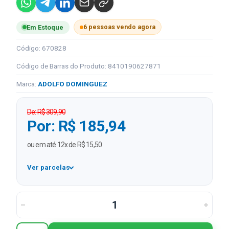
6 pessoas vendo agora
Em Estoque
Código: 670828
Código de Barras do Produto: 8410190627871
Marca:
ADOLFO DOMINGUEZ
De: R$ 309,90
Por: R$ 185,94
ou em até 12x de R$ 15,50
Ver parcelas
1x
R$ 185,94
2x
R$ 92,97 sem juros
3x
R$ 61,98 sem juros