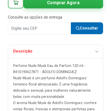
Comprar Agora
4x
R$ 46,49 sem juros
5x
R$ 37,19 sem juros
Consulte as opções de entrega
6x
R$ 30,99 sem juros
Consultar
7x
R$ 26,56 sem juros
8x
R$ 23,24 sem juros
Descrição
9x
R$ 20,66 sem juros
10x
R$ 18,59 sem juros
Perfume Nude Musk Eau de Parfum 120 ml -
11x
R$ 16,90 sem juros
8410190627871 - ADOLFO DOMINGUEZ
Nude Musk é um perfume Adolfo Dominguez
12x
R$ 15,50 sem juros
feminino floral almiscarado. É uma fragrância
delicada e sensual, para mulheres naturalmente
belas com muita personalidade.
O aroma Nude Musk de Adolfo Dominguez confere
notas florais, frescas e atemporais perfeitas para