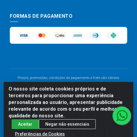
FORMAS DE PAGAMENTO
Preços, promoções, condições de pagamento e frete são válidos
para compras realizadas exclusivamente pelo site. Caso haja
O nosso site coleta cookies próprios e de
divergência de preço de um produto, será válido o preço que for
terceiros para proporcionar uma experiência
exibido no carrinho de compras do site no momento do pagamento.
As vendas estão sujeitas a análise e disponibilidade do estoque.
personalizada ao usuário, apresentar publicidade
Imagens de produtos meramente ilustrativas.
relevante de acordo com o seu perfil e melhorar a
qualidade do nosso site.
Comercial de Construção 2001 LTDA - Av. Congresso
Aceitar
Negar não essenciais
Eucarístico, 1179 - São José, Carpina - PE - CEP: 55811-
000 - 70.220.389/0001-66
Preferências de Cookies