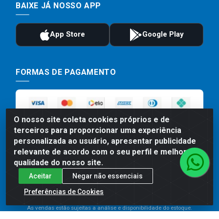
BAIXE JÁ NOSSO APP
FORMAS DE PAGAMENTO
O nosso site coleta cookies próprios e de
terceiros para proporcionar uma experiência
personalizada ao usuário, apresentar publicidade
relevante de acordo com o seu perfil e melhorar a
qualidade do nosso site.
Preços, promoções, condições de pagamento e frete são válidos
Aceitar
Negar não essenciais
para compras realizadas exclusivamente pelo site. Caso haja
divergência de preço de um produto, será válido o preço que for
Preferências de Cookies
exibido no carrinho de compras do site no momento do pagamento.
As vendas estão sujeitas a análise e disponibilidade do estoque.
Imagens de produtos meramente ilustrativas.