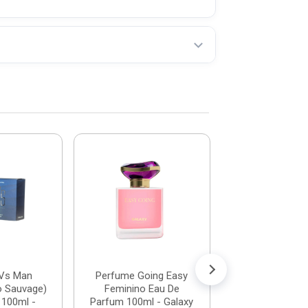
-20%
Perfume Cold
Classic (Inspi
Azzaro) Masculi
De: R$ 99,
Por: R$ 7
ou em até 7x de 
Vs Man
Perfume Going Easy
o Sauvage)
Feminino Eau De
 100ml -
Parfum 100ml - Galaxy