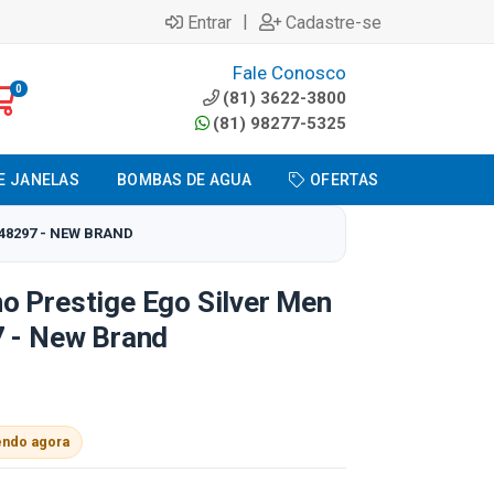
|
Entrar
Cadastre-se
Fale Conosco
0
(81) 3622-3800
(81) 98277-5325
E JANELAS
BOMBAS DE AGUA
OFERTAS
48297 - NEW BRAND
o Prestige Ego Silver Men
7 - New Brand
endo agora