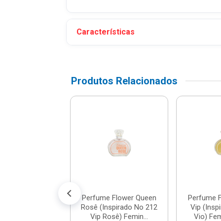
Características
Produtos Relacionados
me Cold Night
c (Inspirado No
 Masculino 1...
e: R$ 99,90
: R$ 79,90
té 7x de R$ 11,41
Perfume Flower Queen
Perfume 
Rosê (Inspirado No 212
Vip (Insp
Vip Rosê) Femin...
Vio) Fem