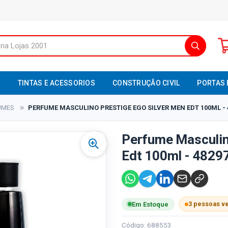
S
TINTAS E ACESSORIOS
CONSTRUÇÃO CIVIL
PORTAS 
UMES
PERFUME MASCULINO PRESTIGE EGO SILVER MEN EDT 100ML - 
Perfume Masculin
Edt 100ml - 4829
3 pessoas v
Em Estoque
Código: 688553