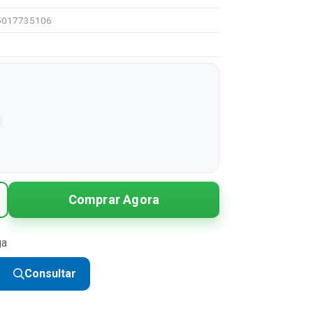
25017735106
Comprar Agora
ga
Consultar