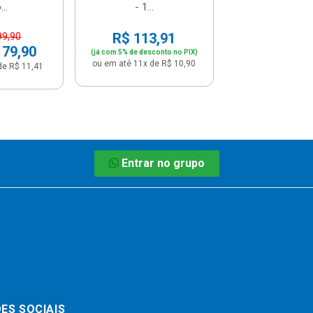
..
- 1...
R$ 113,91
99,90
 79,90
(já com 5% de desconto no PIX)
ou em até 11x de R$ 10,90
de R$ 11,41
Entrar no grupo
ES SOCIAIS