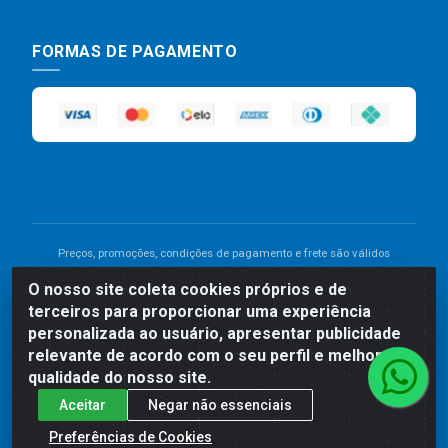
FORMAS DE PAGAMENTO
Preços, promoções, condições de pagamento e frete são válidos
para compras realizadas exclusivamente pelo site. Caso haja
O nosso site coleta cookies próprios e de
divergência de preço de um produto, será válido o preço que for
terceiros para proporcionar uma experiência
exibido no carrinho de compras do site no momento do pagamento.
As vendas estão sujeitas a análise e disponibilidade do estoque.
personalizada ao usuário, apresentar publicidade
Imagens de produtos meramente ilustrativas.
relevante de acordo com o seu perfil e melhorar a
qualidade do nosso site.
Comercial de Construção 2001 LTDA - Av. Congresso
Aceitar
Negar não essenciais
Eucarístico, 1179 - São José, Carpina - PE - CEP: 55811-
000 - 70.220.389/0001-66
Preferências de Cookies