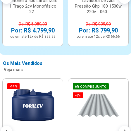
Betoneira 400 Litros Max
Lavadora De Alta
1 Traço 2cv Monofásico
Pressão Ghp 180 1500w
22...
220v - 060...
De: R$ 5.089,90
De: R$ 939,90
Por: R$ 4.799,90
Por: R$ 799,90
ou em até 12x de R$ 399,99
ou em até 12x de R$ 66,66
Os Mais Vendidos
Veja mais
-14%
COMPRE JUNTO
-6%