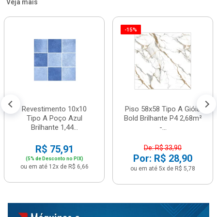
Veja mais
-15%
Revestimento 10x10
Piso 58x58 Tipo A Gióia
Tipo A Poço Azul
Bold Brilhante P4 2,68m²
Brilhante 1,44...
-...
R$ 75,91
De: R$ 33,90
Por: R$ 28,90
(5% de Desconto no PIX)
ou em até 12x de R$ 6,66
ou em até 5x de R$ 5,78