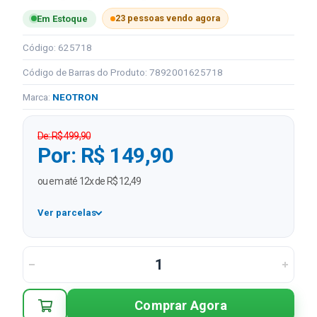
23 pessoas vendo agora
Em Estoque
Código: 625718
Código de Barras do Produto: 7892001625718
Marca:
NEOTRON
De: R$ 499,90
Por: R$ 149,90
ou em até 12x de R$ 12,49
Ver parcelas
1x
R$ 149,90
2x
R$ 74,95 sem juros
3x
R$ 49,97 sem juros
Comprar Agora
4x
R$ 37,48 sem juros