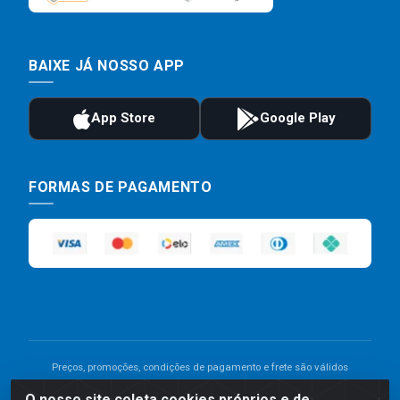
BAIXE JÁ NOSSO APP
FORMAS DE PAGAMENTO
Preços, promoções, condições de pagamento e frete são válidos
para compras realizadas exclusivamente pelo site. Caso haja
O nosso site coleta cookies próprios e de