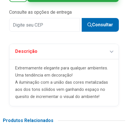
5x
R$ 29,98 sem juros
Consulte as opções de entrega
6x
R$ 24,98 sem juros
Consultar
7x
R$ 21,41 sem juros
8x
R$ 18,74 sem juros
Descrição
9x
R$ 16,66 sem juros
10x
R$ 14,99 sem juros
Extremamente elegante para qualquer ambientes.
11x
R$ 13,63 sem juros
Uma tendência em decoração!
A iluminação com a união das cores metalizadas
12x
R$ 12,49 sem juros
aos dos tons sólidos vem ganhando espaço no
quesito de incrementar o visual do ambiente!
Produtos Relacionados