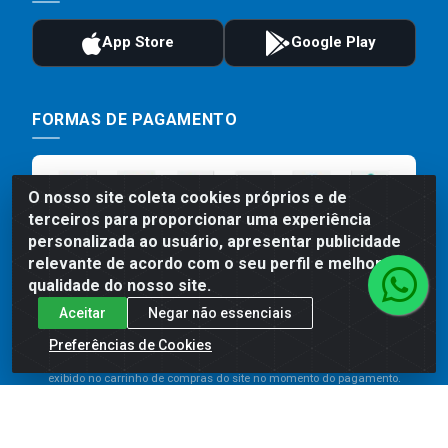
FORMAS DE PAGAMENTO
O nosso site coleta cookies próprios e de
terceiros para proporcionar uma experiência
personalizada ao usuário, apresentar publicidade
relevante de acordo com o seu perfil e melhorar a
qualidade do nosso site.
Aceitar
Negar não essenciais
Preços, promoções, condições de pagamento e frete são válidos
para compras realizadas exclusivamente pelo site. Caso haja
Preferências de Cookies
divergência de preço de um produto, será válido o preço que for
exibido no carrinho de compras do site no momento do pagamento.
As vendas estão sujeitas a análise e disponibilidade do estoque.
Imagens de produtos meramente ilustrativas.