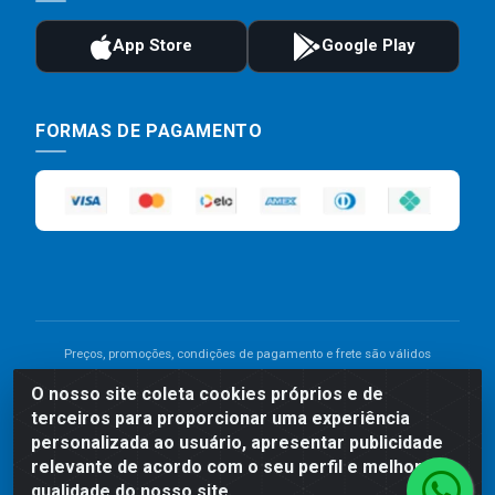
FORMAS DE PAGAMENTO
Preços, promoções, condições de pagamento e frete são válidos
para compras realizadas exclusivamente pelo site. Caso haja
O nosso site coleta cookies próprios e de
divergência de preço de um produto, será válido o preço que for
terceiros para proporcionar uma experiência
exibido no carrinho de compras do site no momento do pagamento.
As vendas estão sujeitas a análise e disponibilidade do estoque.
personalizada ao usuário, apresentar publicidade
Imagens de produtos meramente ilustrativas.
relevante de acordo com o seu perfil e melhorar a
qualidade do nosso site.