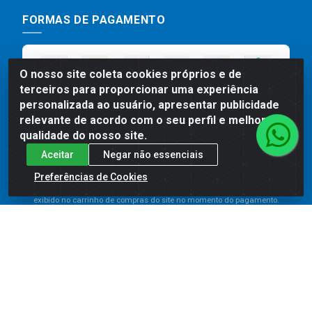
FORMAS DE PAGAMENTO
O nosso site coleta cookies próprios e de
terceiros para proporcionar uma experiência
personalizada ao usuário, apresentar publicidade
relevante de acordo com o seu perfil e melhorar a
qualidade do nosso site.
Aceitar
Negar não essenciais
Preços, promoções, condições de pagamento e frete são válidos
para compras realizadas exclusivamente pelo site. Caso haja
Preferências de Cookies
divergência de preço de um produto, será válido o preço que for
exibido no carrinho de compras do site no momento do pagamento.
As vendas estão sujeitas a análise e disponibilidade do estoque.
Imagens de produtos meramente ilustrativas.
Comercial de Construção 2001 LTDA - Av. Congresso
Eucarístico, 1179 - São José, Carpina - PE - CEP: 55811-
000 - 70.220.389/0001-66