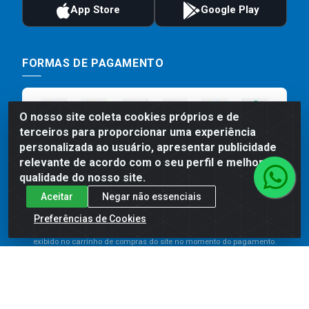
FORMAS DE PAGAMENTO
O nosso site coleta cookies próprios e de
terceiros para proporcionar uma experiência
personalizada ao usuário, apresentar publicidade
relevante de acordo com o seu perfil e melhorar a
qualidade do nosso site.
Aceitar
Negar não essenciais
Preços, promoções, condições de pagamento e frete são válidos
para compras realizadas exclusivamente pelo site. Caso haja
Preferências de Cookies
divergência de preço de um produto, será válido o preço que for
exibido no carrinho de compras do site no momento do pagamento.
As vendas estão sujeitas a análise e disponibilidade do estoque.
Imagens de produtos meramente ilustrativas.
Comercial de Construção 2001 LTDA - Av. Congresso
Eucarístico, 1179 - São José, Carpina - PE - CEP: 55811-